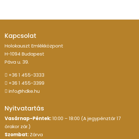
Kapcsolat
Holokauszt Emlékközpont
H-1094 Budapest
Páva u. 39.
+36 1 455-3333
+36 1 455-3399
info@hdke.hu
Nyitvatartás
Vasárnap-Péntek:
10:00 – 18:00 (A jegypénztár 17
órakor zár.)
Szombat:
Zárva