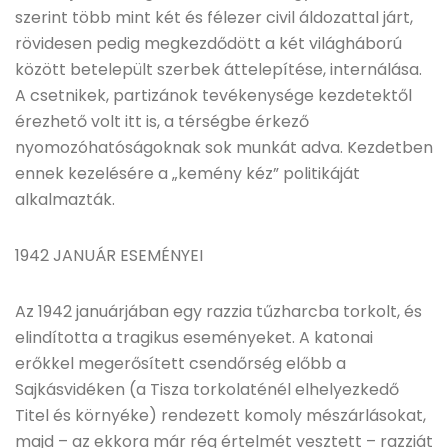
szerint több mint két és félezer civil áldozattal járt,
rövidesen pedig megkezdődött a két világháború
között betelepült szerbek áttelepítése, internálása.
A csetnikek, partizánok tevékenysége kezdetektől
érezhető volt itt is, a térségbe érkező
nyomozóhatóságoknak sok munkát adva. Kezdetben
ennek kezelésére a „kemény kéz” politikáját
alkalmazták.
1942 JANUÁR ESEMÉNYEI
Az 1942 januárjában egy razzia tűzharcba torkolt, és
elindította a tragikus eseményeket. A katonai
erőkkel megerősített csendőrség előbb a
Sajkásvidéken (a Tisza torkolaténél elhelyezkedő
Titel és környéke) rendezett komoly mészárlásokat,
majd – az ekkora már rég értelmét vesztett – razziát