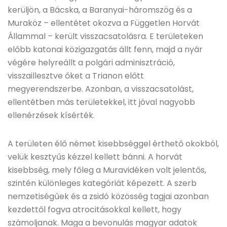
kerüljön, a Bácska, a Baranyai-háromszög és a
Muraköz – ellentétet okozva a Független Horvát
Állammal – került visszacsatolásra. E területeken
előbb katonai közigazgatás állt fenn, majd a nyár
végére helyreállt a polgári adminisztráció,
visszaillesztve őket a Trianon előtt
megyerendszerbe. Azonban, a visszacsatolást,
ellentétben más területekkel, itt jóval nagyobb
ellenérzések kísérték.
A területen élő német kisebbséggel érthető okokból,
velük kesztyűs kézzel kellett bánni. A horvát
kisebbség, mely főleg a Muravidéken volt jelentős,
szintén különleges kategóriát képezett. A szerb
nemzetiségűek és a zsidó közösség tagjai azonban
kezdettől fogva atrocitásokkal kellett, hogy
számoljanak. Maga a bevonulás magyar adatok