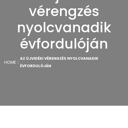
vérengzés
nyolcvanadik
évfordulóján
AZ ÚJVIDÉKI VÉRENGZÉS NYOLCVANADIK
HOME
ÉVFORDULÓJÁN