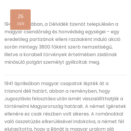
26
1942 januárjában, a Délvidék tizenöt településén a
JAN
magyar csendőrség és honvédség egységei – egy
eredetileg partizánok elleni razziaként induló akció
során mintegy 3800 főként szerb nemzetiségű,
illetve a korabeli törvények értelmében zsidónak
minősülő polgári személyt gyilkoltak meg.
1941 áprilisában magyar csapatok lépték át a
trianoni déli határt, abban a reményben, hogy
Jugoszlávia felosztása után ismét visszaállíthatják a
történelmi Magyarország határait. A német ígéretek
ellenére ez csak részben volt sikeres. A románokkal
való összetűzés elkerülésével indokolva, a német fél
elutasította, hogy a Bánát is magyar uralom alá