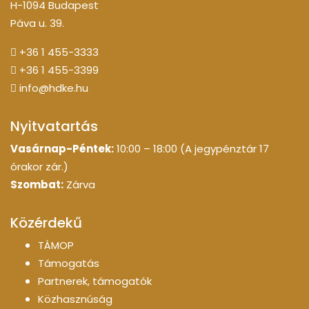
H-1094 Budapest
Páva u. 39.
+36 1 455-3333
+36 1 455-3399
info@hdke.hu
Nyitvatartás
Vasárnap-Péntek:
10:00 – 18:00 (A jegypénztár 17
órakor zár.)
Szombat:
Zárva
Közérdekű
TÁMOP
Támogatás
Partnerek, támogatók
Közhasznúság