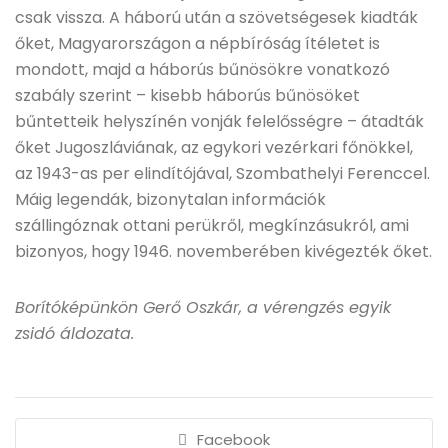
csak vissza. A háború után a szövetségesek kiadták
őket, Magyarországon a népbíróság ítéletet is
mondott, majd a háborús bűnösökre vonatkozó
szabály szerint – kisebb háborús bűnösöket
bűntetteik helyszínén vonják felelősségre – átadták
őket Jugoszláviának, az egykori vezérkari főnökkel,
az 1943-as per elindítójával, Szombathelyi Ferenccel.
Máig legendák, bizonytalan információk
szállingóznak ottani perükről, megkínzásukról, ami
bizonyos, hogy 1946. novemberében kivégezték őket.
Borítóképünkön Gerő Oszkár, a vérengzés egyik
zsidó áldozata.
Facebook