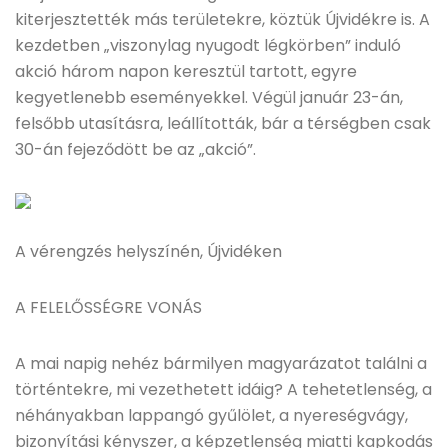
kiterjesztették más területekre, köztük Újvidékre is. A
kezdetben „viszonylag nyugodt légkörben” induló
akció három napon keresztül tartott, egyre
kegyetlenebb eseményekkel. Végül január 23-án,
felsőbb utasításra, leállították, bár a térségben csak
30-án fejeződött be az „akció”.
A vérengzés helyszínén, Újvidéken
A FELELŐSSÉGRE VONÁS
A mai napig nehéz bármilyen magyarázatot találni a
történtekre, mi vezethetett idáig? A tehetetlenség, a
néhányakban lappangó gyűlölet, a nyereségvágy,
bizonyítási kényszer, a képzetlenség miatti kapkodás