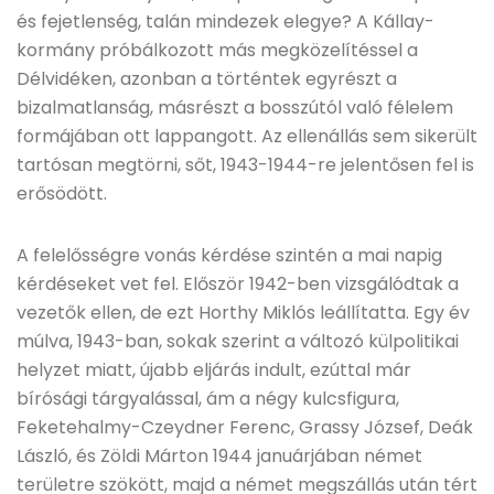
és fejetlenség, talán mindezek elegye? A Kállay-
kormány próbálkozott más megközelítéssel a
Délvidéken, azonban a történtek egyrészt a
bizalmatlanság, másrészt a bosszútól való félelem
formájában ott lappangott. Az ellenállás sem sikerült
tartósan megtörni, sőt, 1943-1944-re jelentősen fel is
erősödött.
A felelősségre vonás kérdése szintén a mai napig
kérdéseket vet fel. Először 1942-ben vizsgálódtak a
vezetők ellen, de ezt Horthy Miklós leállítatta. Egy év
múlva, 1943-ban, sokak szerint a változó külpolitikai
helyzet miatt, újabb eljárás indult, ezúttal már
bírósági tárgyalással, ám a négy kulcsfigura,
Feketehalmy-Czeydner Ferenc, Grassy József, Deák
László, és Zöldi Márton 1944 januárjában német
területre szökött, majd a német megszállás után tért