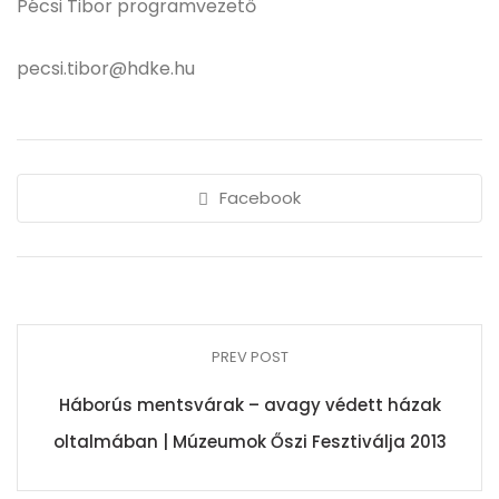
Pécsi Tibor programvezető
pecsi.tibor@hdke.hu
Facebook
PREV POST
Háborús mentsvárak – avagy védett házak
oltalmában | Múzeumok Őszi Fesztiválja 2013