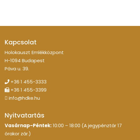
Kapcsolat
Holokauszt Emlékközpont
H-1094 Budapest
Páva u. 39.
+36 1 455-3333
+36 1 455-3399
info@hdke.hu
Nyitvatartás
Vasárnap-Péntek:
10:00 – 18:00 (A jegypénztár 17
órakor zár.)