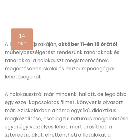
14
A Tanárok Éjszakáján,
október 11-én 18 órától
OKT
műhelybeszélgetést rendezünk tanároknak és
tanárokkal a holokauszt megismerésének,
megértésének iskolai és múzeumpedagógiai
lehetőségeiről.
A holokausztról már mindenki hallott, de legalább
egy ezzel kapcsolatos filmet, könyvet is olvasott
már. Az iskolákban a téma egysíkú, didaktikus
megközelítése, esetleg túl naturális megjelenítése
ugyanúgy veszélyes lehet, mert erősítheti a
sztereotípiákat, elrettentheti a fiatalokat a