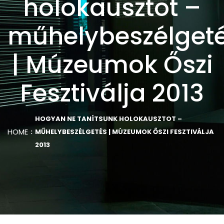
holokausztot –
műhelybeszélget
| Múzeumok Őszi
Fesztiválja 2013
HOGYAN NE TANÍTSUNK HOLOKAUSZTOT –
HOME
MŰHELYBESZÉLGETÉS | MÚZEUMOK ŐSZI FESZTIVÁLJA
2013