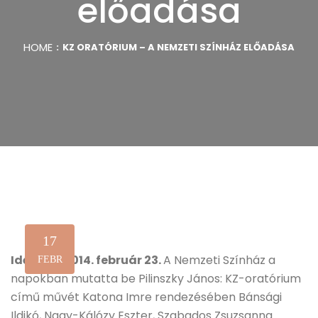
előadása
HOME
KZ ORATÓRIUM – A NEMZETI SZÍNHÁZ ELŐADÁSA
17
Időpont: 2014. február 23.
A Nemzeti Színház a
FEBR
napokban mutatta be Pilinszky János: KZ-oratórium
című művét Katona Imre rendezésében Bánsági
Ildikó, Nagy-Kálózy Eszter, Szabados Zsuzsanna