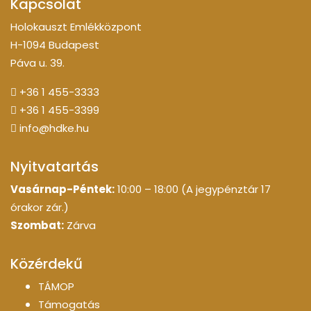
Kapcsolat
Holokauszt Emlékközpont
H-1094 Budapest
Páva u. 39.
+36 1 455-3333
+36 1 455-3399
info@hdke.hu
Nyitvatartás
Vasárnap-Péntek:
10:00 – 18:00 (A jegypénztár 17
órakor zár.)
Szombat:
Zárva
Közérdekű
TÁMOP
Támogatás