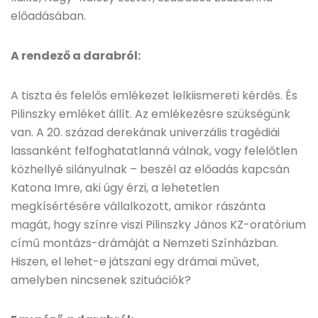
előadásában.
A rendező a darabról:
A tiszta és felelős emlékezet lelkiismereti kérdés. És
Pilinszky emléket állít. Az emlékezésre szükségünk
van. A 20. század derekának univerzális tragédiái
lassanként felfoghatatlanná válnak, vagy felelőtlen
közhellyé silányulnak – beszél az előadás kapcsán
Katona Imre, aki úgy érzi, a lehetetlen
megkísértésére vállalkozott, amikor rászánta
magát, hogy színre viszi Pilinszky János KZ-oratórium
című montázs-drámáját a Nemzeti Színházban.
Hiszen, el lehet-e játszani egy drámai művet,
amelyben nincsenek szituációk?