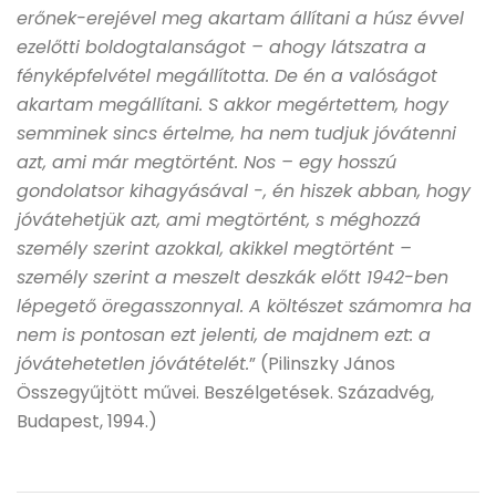
erőnek-erejével meg akartam állítani a húsz évvel
ezelőtti boldogtalanságot – ahogy látszatra a
fényképfelvétel megállította. De én a valóságot
akartam megállítani. S akkor megértettem, hogy
semminek sincs értelme, ha nem tudjuk jóvátenni
azt, ami már megtörtént. Nos – egy hosszú
gondolatsor kihagyásával -, én hiszek abban, hogy
jóvátehetjük azt, ami megtörtént, s méghozzá
személy szerint azokkal, akikkel megtörtént –
személy szerint a meszelt deszkák előtt 1942-ben
lépegető öregasszonnyal. A költészet számomra ha
nem is pontosan ezt jelenti, de majdnem ezt: a
jóvátehetetlen jóvátételét.
” (Pilinszky János
Összegyűjtött művei. Beszélgetések. Századvég,
Budapest, 1994.)