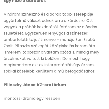
Egy néző a darabról:
A három színésznő és a darab többi szereplője
egyértelmű választ adnak erre a kérdésre. Ott
vagyok a próbák kezdetétől, fotózom az előadás
születését. Egyszerűen lenyűgöz a színészek
emberfeletti teljesítménye – mondja Eöri Szabó
Zsolt. Pilinszky szövegét középiskolás korom óta
ismerem, többször olvastam azóta is, mindig mély
érzelmeket váltott ki belőlem. De most, hogy
megismertem ezt az interpretációt, úgy érzem,
sokkal közelebb kerültem a mű befogadásához.
Pilinszky János: KZ-oratórium
montázs-dráma egy részben