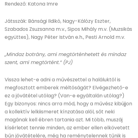
Rendező: Katona Imre
Játsszák: Bánsági Ildikó, Nagy-Kálózy Eszter,
Szabados Zsuzsanna m.v., Sipos Mihály m.v. (Muzsikás
együttes), Nagy Péter István e.h., Pesti Arnold m.v.
„Mindaz botrány, ami megtörténhetett és mindaz
szent, ami megtörtént.” (PJ)
Vissza lehet-e adni a művészettel a haláluktól is
megfosztott emberek méltóságát? Elvégezhető-e
ez a jóvátétel utólag? (Van-e egyáltalán utólag?)
Egy bizonyos: nincs arra mód, hogy a művész kibújjon
a kollektív lelkiismeret kínzatása alól, sőt neki
magának kell ébren tartania azt. Mi több, muszáj
kísérletet tennie minden, az ember ellen elkövetett
bűn jóvátételére, még ha reménytelennek tűnik is