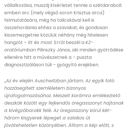
vállalkozása, muszáj kísérletet tennie a szétdarabolt
emberi arc (mely végső soron Krisztus arca)
felmutatására, még ha talicskával kell is
összehordania ehhez a szavakat, és gondosan
kiszemezgetnie közülük néhány még hitelesen
hangzót –
itt és most
. Erről beszél a
KZ-
oratóriumban
Pilinszky János, aki minden gyötrődése
ellenére hitt a művészetnek a – puszta
diagnosztizáláson túli – gyógyító erejében.
„
Az év elején Auschwitzban jártam. Az egyik fotó
hozzásegített szemléletem bizonyos
újrafogalmazásához. Meszelt karámra emlékeztető
deszkák között egy fejkendős öregasszonyt hajtanak
a kivégzőbarakk felé. Az öregasszony körül két-
három kisgyerek lépeget a salakos út
jóvátehetetlen közönyében. Álltam a kép előtt, s