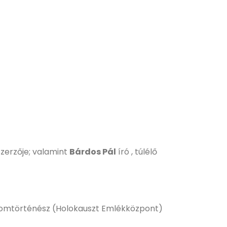
szerzője; valamint
Bárdos Pál
író , túlélő
alomtörténész (Holokauszt Emlékközpont)