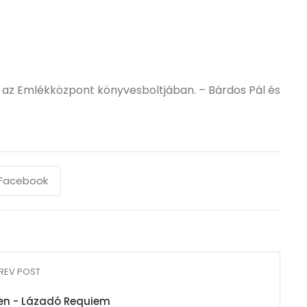
 az Emlékközpont könyvesboltjában. – Bárdos Pál és
Facebook
REV POST
ben - Lázadó Requiem