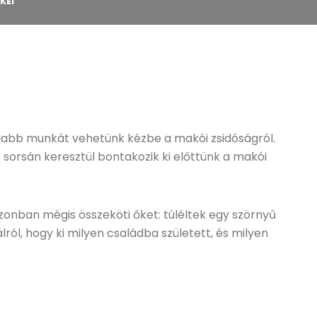
KEI
újabb munkát vehetünk kézbe a makói zsidóságról.
es sorsán keresztül bontakozik ki előttünk a makói
onban mégis összeköti őket: túléltek egy szörnyű
lról, hogy ki milyen családba született, és milyen