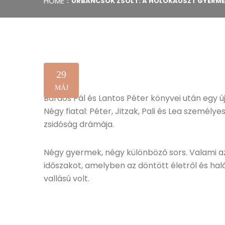
HOME
URBANCSOK ZSOLT: A HOLOKAUSZT GYERME
29
MÁJ
Bárdos Pál és Lantos Péter könyvei után egy 
Négy fiatal: Péter, Jitzak, Pali és Lea személy
zsidóság drámája.
Négy gyermek, négy különböző sors. Valami az
időszakot, amelyben az döntött életről és halá
vallású volt.