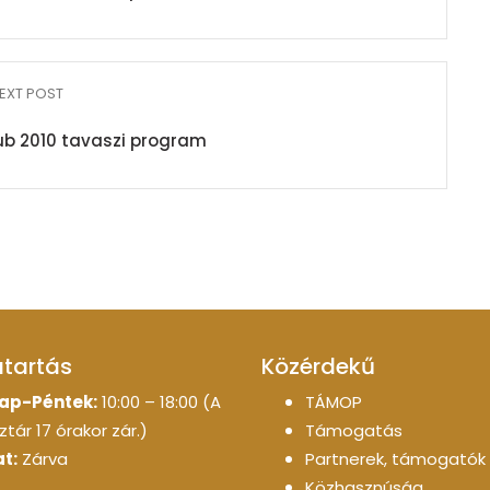
EXT POST
ub 2010 tavaszi program
atartás
Közérdekű
ap-Péntek:
10:00 – 18:00 (A
TÁMOP
tár 17 órakor zár.)
Támogatás
t:
Zárva
Partnerek, támogatók
Közhasznúság