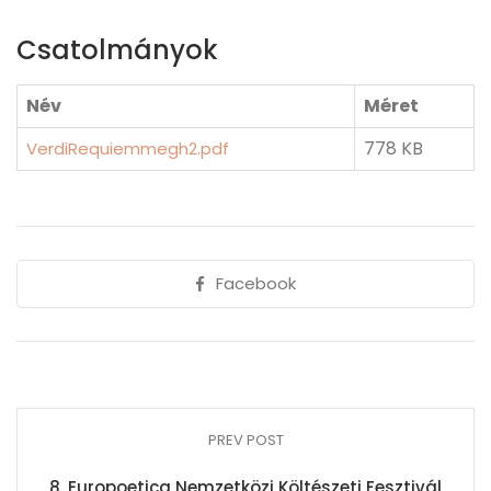
Csatolmányok
Név
Méret
778 KB
VerdiRequiemmegh2.pdf
Facebook
PREV POST
8. Europoetica Nemzetközi Költészeti Fesztivál