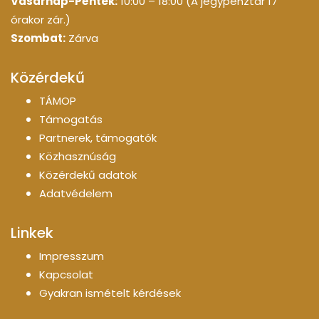
Vasárnap-Péntek:
10:00 – 18:00 (A jegypénztár 17
órakor zár.)
Szombat:
Zárva
Közérdekű
TÁMOP
Támogatás
Partnerek, támogatók
Közhasznúság
Közérdekű adatok
Adatvédelem
Linkek
Impresszum
Kapcsolat
Gyakran ismételt kérdések