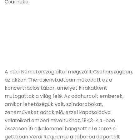
Csarnoka.
A náci Németország által megszállt Csehországban,
az akkori Theresienstadtban működött az a
koncertrációs tábor, amelyet kirakatként
mutogattak a világ felé. Az odahurcolt emberek,
amikor lehetőségük volt, színdarabokat,
zeneműveket adtak elő, ezzel kapcsolódva
valamikori emberi mivoltukhoz. 1943-44-ben
összesen 16 alkalommal hangzott el a terezini
gettóban Verdi Requiemje a táborba deportált