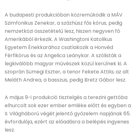
A budapesti produkcióban közreműködik a MÁV
Szimfonikus Zenekar, a százhúsz fős kórus, pedig
nemzetközi összetételű lesz, hiszen negyven fő
Amerikából érkezik. A Washingtoni Katolikus
Egyetem Énekkarához csatlakozik a Honvéd
Férfikórus és az Angelica Leánykar. A szólisták a
legkiválóbb magyar művészek közül kerülnek ki. A
szoprán Sümegi Eszter, a tenor Fekete Attila, az alt
Meláth Andrea, a basszus, pedig Bretz Gábor lesz.
A május 9-i produkció tisztelgés a terezini gettóba
elhurcolt sok ezer ember emléke előtt és egyben a
II. Világháború végét jelentő győzelem napjának 65.
évfordulója, ezért az előadásra a belépés ingyenes
lesz.