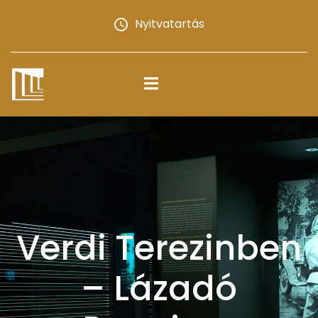
Nyitvatartás
Verdi Terezinben
– Lázadó