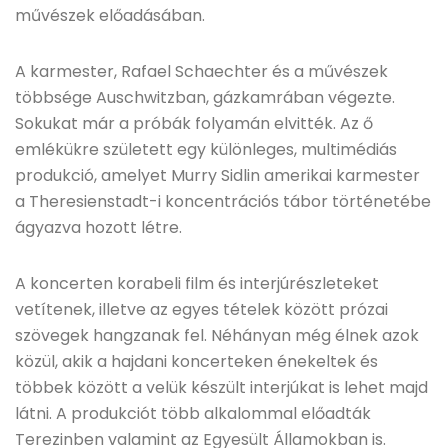
művészek előadásában.
A karmester, Rafael Schaechter és a művészek
többsége Auschwitzban, gázkamrában végezte.
Sokukat már a próbák folyamán elvitték. Az ő
emlékükre született egy különleges, multimédiás
produkció, amelyet Murry Sidlin amerikai karmester
a Theresienstadt-i koncentrációs tábor történetébe
ágyazva hozott létre.
A koncerten korabeli film és interjúrészleteket
vetítenek, illetve az egyes tételek között prózai
szövegek hangzanak fel. Néhányan még élnek azok
közül, akik a hajdani koncerteken énekeltek és
többek között a velük készült interjúkat is lehet majd
látni. A produkciót több alkalommal előadták
Terezinben valamint az Egyesült Államokban is.