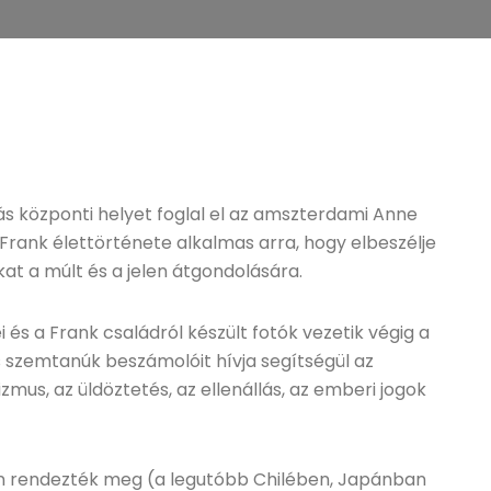
ás központi helyet foglal el az amszterdami Anne
ank élettörténete alkalmas arra, hogy elbeszélje
kat a múlt és a jelen átgondolására.
és a Frank családról készült fotók vezetik végig a
és szemtanúk beszámolóit hívja segítségül az
izmus, az üldöztetés, az ellenállás, az emberi jogok
an rendezték meg (a legutóbb Chilében, Japánban