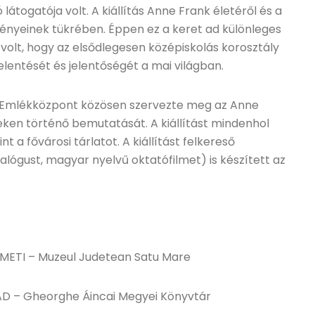
látogatója volt. A kiállítás Anne Frank életéről és a
ményeinek tükrében. Éppen ez a keret ad különleges
z volt, hogy az elsődlegesen középiskolás korosztály
elentését és jelentőségét a mai világban.
t Emlékközpont közösen szervezte meg az Anne
eken történő bemutatását. A kiállítást mindenhol
 a fővárosi tárlatot. A kiállítást felkereső
ógust, magyar nyelvű oktatófilmet) is készített az
NÉMETI – Muzeul Judetean Satu Mare
AD – Gheorghe Áincai Megyei Könyvtár