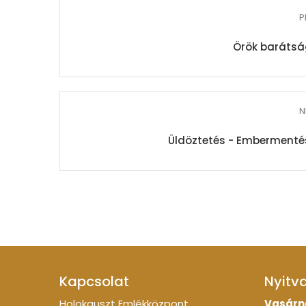
P
Örök barátsá
N
Üldöztetés - Embermentés 
Kapcsolat
Nyitv
Holokauszt Emlékközpont
Vasárn