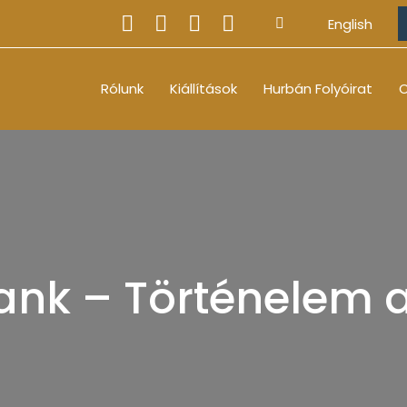
English
Rólunk
Kiállítások
Hurbán Folyóirat
O
ank – Történelem