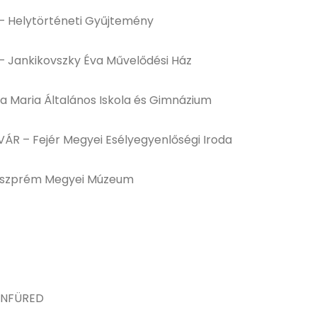
 – Helytörténeti Gyűjtemény
 – Jankikovszky Éva Művelődési Ház
cta Maria Általános Iskola és Gimnázium
RVÁR – Fejér Megyei Esélyegyenlőségi Iroda
– Veszprém Megyei Múzeum
TONFÜRED