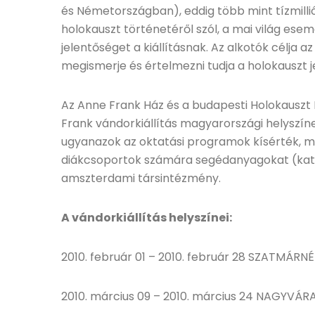
és Németországban), eddig több mint tízmillió 
holokauszt történetéről szól, a mai világ ese
jelentőséget a kiállításnak. Az alkotók célja a
megismerje és értelmezni tudja a holokauszt j
Az Anne Frank Ház és a budapesti Holokausz
Frank vándorkiállítás magyarországi helyszín
ugyanazok az oktatási programok kísérték, mint
diákcsoportok számára segédanyagokat (katal
amszterdami társintézmény.
A vándorkiállítás helyszínei:
2010. február 01 – 2010. február 28 SZATMÁR
2010. március 09 – 2010. március 24 NAGYVÁR