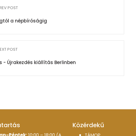
REV POST
gtól a népbíróságig
EXT POST
- Újrakezdés kiállítás Berlinben
atartás
Közérdekű
ap-Péntek:
10:00 – 18:00 (A
TÁMOP