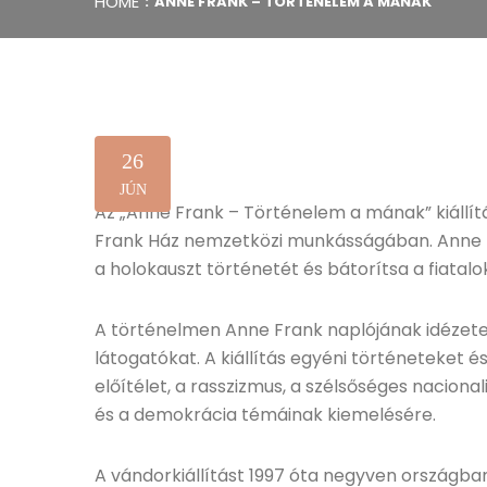
HOME
ANNE FRANK – TÖRTÉNELEM A MÁNAK
26
JÚN
Az „Anne Frank – Történelem a mának” kiállít
Frank Ház nemzetközi munkásságában. Anne Fr
a holokauszt történetét és bátorítsa a fiatalo
A történelmen Anne Frank naplójának idézetei 
látogatókat. A kiállítás egyéni történeteket 
előítélet, a rasszizmus, a szélsőséges nacional
és a demokrácia témáinak kiemelésére.
A vándorkiállítást 1997 óta negyven országb