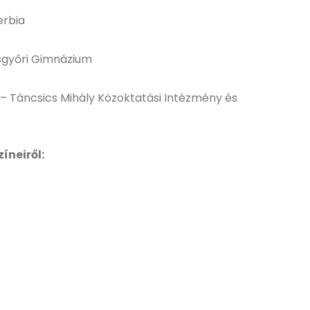
erbia
ósgyőri Gimnázium
 – Táncsics Mihály Közoktatási Intézmény és
íneiről: