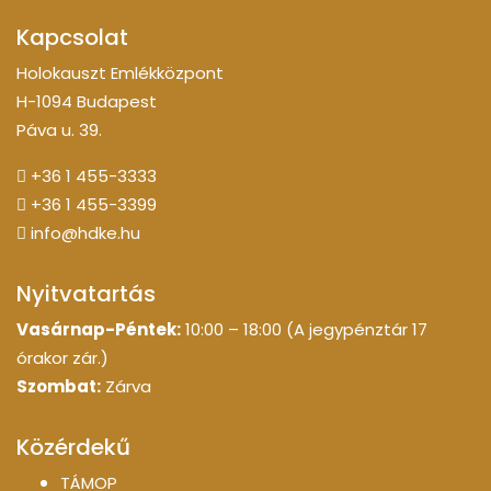
Kapcsolat
Holokauszt Emlékközpont
H-1094 Budapest
Páva u. 39.
+36 1 455-3333
+36 1 455-3399
info@hdke.hu
Nyitvatartás
Vasárnap-Péntek:
10:00 – 18:00 (A jegypénztár 17
órakor zár.)
Szombat:
Zárva
Közérdekű
TÁMOP