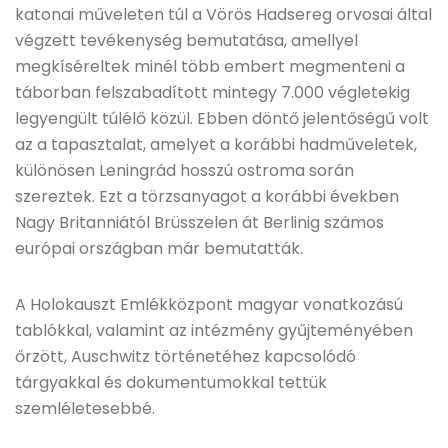
katonai műveleten túl a Vörös Hadsereg orvosai által
végzett tevékenység bemutatása, amellyel
megkíséreltek minél több embert megmenteni a
táborban felszabadított mintegy 7.000 végletekig
legyengült túlélő közül. Ebben döntő jelentőségű volt
az a tapasztalat, amelyet a korábbi hadműveletek,
különösen Leningrád hosszú ostroma során
szereztek. Ezt a törzsanyagot a korábbi években
Nagy Britanniától Brüsszelen át Berlinig számos
európai országban már bemutatták.
A Holokauszt Emlékközpont magyar vonatkozású
tablókkal, valamint az intézmény gyűjteményében
őrzött, Auschwitz történetéhez kapcsolódó
tárgyakkal és dokumentumokkal tettük
szemléletesebbé.