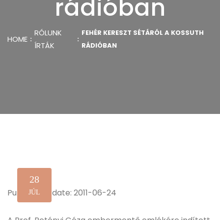
rádióban
RÓLUNK
FEHÉR KERESZT SÉTÁRÓL A KOSSUTH
HOME
ÍRTÁK
RÁDIÓBAN
28
Publication date: 2011-06-24
JÚL