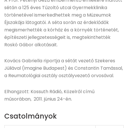
A Prof. Petényi Géza embermentő emlékére indított
sétán a 125 éves Tűzoltó utcai Gyermekklinika
történetével ismerkedhettek meg a Múzeumok
Éjszakája látogatói. A séta során az érdeklődők
megismerhették a kórház és a környék történetét,
építészeti jellegzetességeit is, megtekinthették
Roskó Gábor alkotásait.
Kovács Gabriella riportja a sétát vezető Szekeres
Júliával (Imagine Budapest) és Constantin Tamással,
a Reumatológiai osztály osztályvezető orvosával.
Elhangzott: Kossuth Rádió, Közelről című
műsorában, 2011. június 24-én.
Csatolmányok