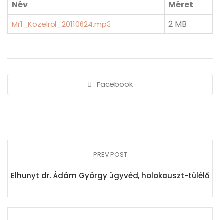
Név
Méret
2 MB
Mr1_Kozelrol_20110624.mp3
Facebook
PREV POST
Elhunyt dr. Ádám György ügyvéd, holokauszt-túlélő