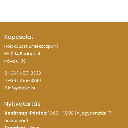
Kapcsolat
Holokauszt Emlékközpont
H-1094 Budapest
Páva u. 39.
+36 1 455-3333
+36 1 455-3399
info@hdke.hu
Nyitvatartás
Vasárnap-Péntek:
10:00 – 18:00 (A jegypénztár 17
órakor zár.)
Szombat:
Zárva