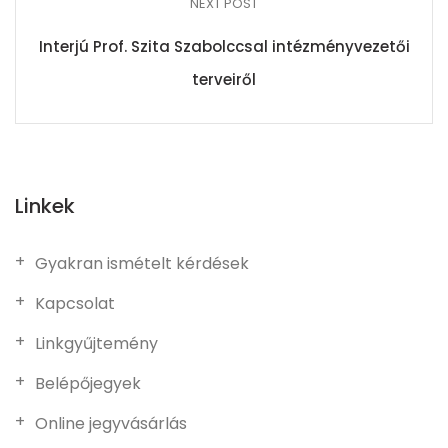
NEXT POST
Interjú Prof. Szita Szabolccsal intézményvezetői
terveiről
Linkek
Gyakran ismételt kérdések
Kapcsolat
Linkgyűjtemény
Belépőjegyek
Online jegyvásárlás