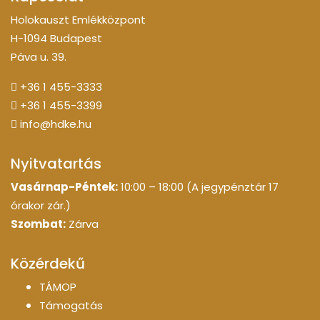
Holokauszt Emlékközpont
H-1094 Budapest
Páva u. 39.
+36 1 455-3333
+36 1 455-3399
info@hdke.hu
Nyitvatartás
Vasárnap-Péntek:
10:00 – 18:00 (A jegypénztár 17
órakor zár.)
Szombat:
Zárva
Közérdekű
TÁMOP
Támogatás