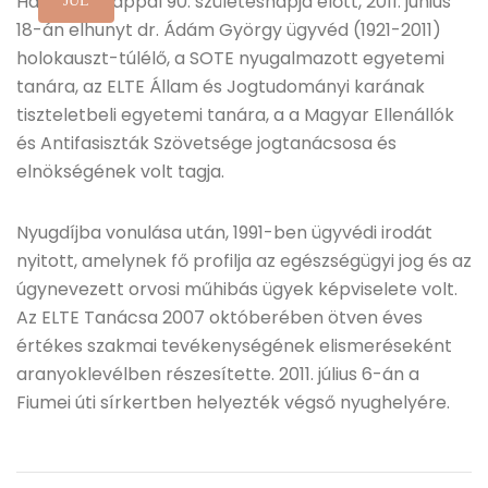
Három hónappal 90. születésnapja előtt, 2011. június
JÚL
18-án elhunyt dr. Ádám György ügyvéd (1921-2011)
holokauszt-túlélő, a SOTE nyugalmazott egyetemi
tanára, az ELTE Állam és Jogtudományi karának
tiszteletbeli egyetemi tanára, a a Magyar Ellenállók
és Antifasiszták Szövetsége jogtanácsosa és
elnökségének volt tagja.
Nyugdíjba vonulása után, 1991-ben ügyvédi irodát
nyitott, amelynek fő profilja az egészségügyi jog és az
úgynevezett orvosi műhibás ügyek képviselete volt.
Az ELTE Tanácsa 2007 októberében ötven éves
értékes szakmai tevékenységének elismeréseként
aranyoklevélben részesítette. 2011. július 6-án a
Fiumei úti sírkertben helyezték végső nyughelyére.