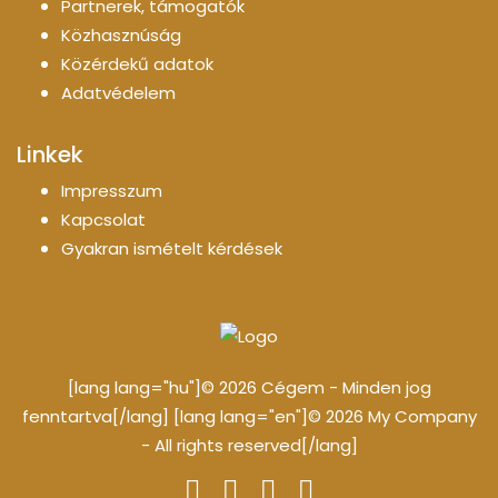
Partnerek, támogatók
Közhasznúság
Közérdekű adatok
Adatvédelem
Linkek
Impresszum
Kapcsolat
Gyakran ismételt kérdések
[lang lang="hu"]© 2026 Cégem - Minden jog
fenntartva[/lang] [lang lang="en"]© 2026 My Company
- All rights reserved[/lang]