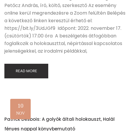
Petőcz András, író, költő, szerkesztő Az esemény
online kerül megrendezésre a Zoom felültén Belépés
a következő linken keresztül érhető el:
https://bit.ly/3UdJGf9 Időpont: 2022. november 17.
(csütörtök) 17.00 óra A beszélgetés átfogóbban
foglalkozik a holokauszttal, népirtással kapcsolatos
jelenségekkel, az irodalmi példákkal,
READ MORE
10
NOV
Patrick Desbois: A golyók általi holokauszt, Halál
fényes nappal könyvbemutató