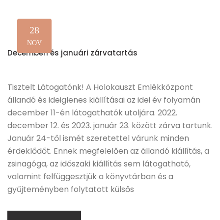
28
NOV
Decemberi és januári zárvatartás
Tisztelt Látogatónk! A Holokauszt Emlékközpont
állandó és ideiglenes kiállításai az idei év folyamán
december 11-én látogathatók utoljára. 2022.
december 12. és 2023. január 23. között zárva tartunk.
Január 24-től ismét szeretettel várunk minden
érdeklődőt. Ennek megfelelően az állandó kiállítás, a
zsinagóga, az időszaki kiállítás sem látogatható,
valamint felfüggesztjük a könyvtárban és a
gyűjteményben folytatott külsős