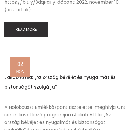
https://bit.ly/3dqPaTy Időpont: 2022. november 10.
(csütörtök)
READ MORE
02
NOV
Jakab Attila: „Az ország békéjét és nyugalmát és
biztonságát szolgálja”
A Holokauszt Emlékközpont tisztelettel meghívja Önt
soron következő programjára Jakab Attila: „Az
ország békéjét és nyugalmát és biztonságát
szolgálja” A magyarországi egyházi sajtó a