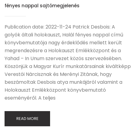
fényes nappal sajtómegjelenés
Publication date: 2022-11-24 Patrick Desbois: A
golyók általi holokauszt, Halál fényes nappal című
könyvbemutatója nagy érdeklődés mellett került
megrendezésre a Holokauszt Emlékközpont és a
Yahad – In Unum szervezet közös szervezésében.
Köszönjük a Magyar Kurír munkatársainak kiváltképp
Verestói Nárcisznak és Merényi Zitának, hogy
beszámoltak Desbois atya munkájáról valamint a
Holokauszt Emlékközpont könyvbemutató
eseményéről. A teljes
READ MORE