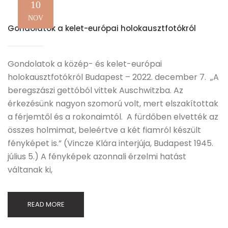
10
NOV
Gondolatok a kelet-európai holokausztfotókról
Gondolatok a közép- és kelet-európai
holokausztfotókról Budapest – 2022. december 7. „A
beregszászi gettóból vittek Auschwitzba. Az
érkezésünk nagyon szomorú volt, mert elszakítottak
a férjemtől és a rokonaimtól. A fürdőben elvették az
összes holmimat, beleértve a két fiamról készült
fényképet is.” (Vincze Klára interjúja, Budapest 1945.
július 5.) A fényképek azonnali érzelmi hatást
váltanak ki,
READ MORE