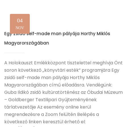
04
NOV
Egy zsidó self-made man pályája Horthy Miklós
Magyarországában
A Holokauszt Emlékközpont tisztelettel meghívja Önt
soron következő „könyvtári esték” programjára Egy
zsidó self-made man pályája Horthy Miklós
Magyarországában című előadásra. Vendégünk:
Guba Ildikó zsidó kultúratörténész az Óbudai Múzeum
– Goldberger Textilipari Gyűjteményének
tárlatvezetője Az esemény online kerül
megrendezésre a Zoom felültén Belépés a
következő linken keresztül érhető el: