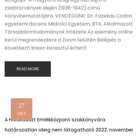
zsidótörvények idején (1938-1942) című
könyvbemutatójára. VENDÉGÜNK: Dr. Fazekas Csaba
egyetemi docens Miskolci Egyetem, BTK, Alkalmazott
Társadalomtudományok Intézete Az esemény online
kerül megrendezésre a Zoom felültén Belépés a
következő linken keresztül érhető
READ MORE
27
OKT
A Holokauszt Emlékközpont szakkönyvára
határozatlan ideig nem látogatható 2022. november