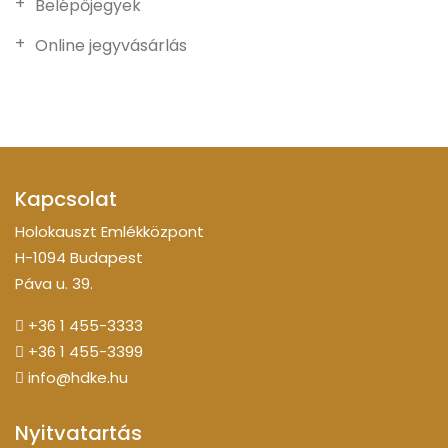
Belépőjegyek
Online jegyvásárlás
Kapcsolat
Holokauszt Emlékközpont
H-1094 Budapest
Páva u. 39.
+36 1 455-3333
+36 1 455-3399
info@hdke.hu
Nyitvatartás