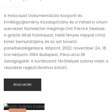
A Holocaust Dokumentációs Központ és
Emlékgyűjtemény Közalapítvány és a Yahad in Unum
szervezet tisztelettel meghívja Önt Patrick Desbois:
A golyók általi holokauszt, Halál fényes nappal című
kötet bemutatójára, és az azt követő
panelbeszélgetésre. Időpont: 2022. november 24., 18
óra Helyszín: 1094 Budapest, Páva utca 39
Zsinagógatér A korlátozott férőhelyek száma miatt a
részvétel regisztrációhoz kötött,
READ MORE