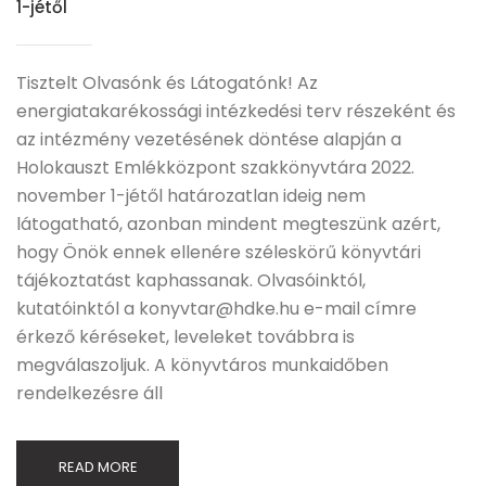
1-jétől
Tisztelt Olvasónk és Látogatónk! Az
energiatakarékossági intézkedési terv részeként és
az intézmény vezetésének döntése alapján a
Holokauszt Emlékközpont szakkönyvtára 2022.
november 1-jétől határozatlan ideig nem
látogatható, azonban mindent megteszünk azért,
hogy Önök ennek ellenére széleskörű könyvtári
tájékoztatást kaphassanak. Olvasóinktól,
kutatóinktól a konyvtar@hdke.hu e-mail címre
érkező kéréseket, leveleket továbbra is
megválaszoljuk. A könyvtáros munkaidőben
rendelkezésre áll
READ MORE