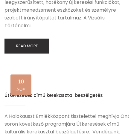
leegyszerűsített, hatékony új keresési funkciókat,
projektmenedzsment eszközöket és személyre
szabott irányítópultot tartalmaz. A Vizuális
Történelmi
READ MORE
10
NOV
Útkeresések című kerekasztal beszélgetés
A Holokauszt Emlékközpont tisztelettel meghívja Önt
soron következő programjára Útkeresések című
kulturális kerekasztal beszélgetésre. Vendégünk: