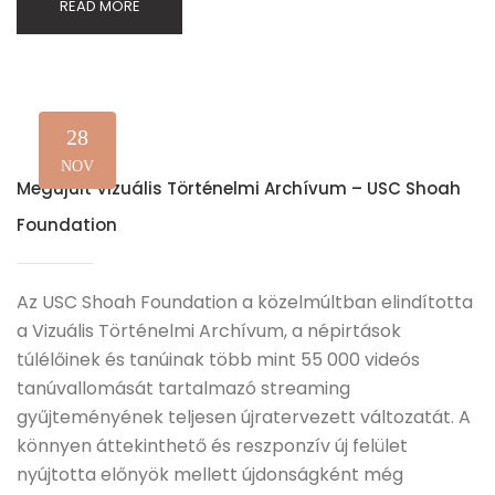
READ MORE
28
NOV
Megújult Vizuális Történelmi Archívum – USC Shoah
Foundation
Az USC Shoah Foundation a közelmúltban elindította
a Vizuális Történelmi Archívum, a népirtások
túlélőinek és tanúinak több mint 55 000 videós
tanúvallomását tartalmazó streaming
gyűjteményének teljesen újratervezett változatát. A
könnyen áttekinthető és reszponzív új felület
nyújtotta előnyök mellett újdonságként még