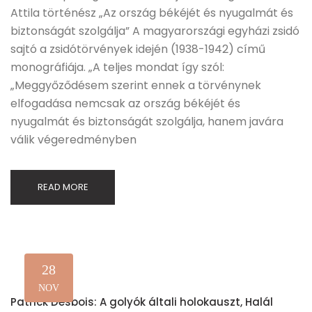
Attila történész „Az ország békéjét és nyugalmát és
biztonságát szolgálja” A magyarországi egyházi zsidó
sajtó a zsidótörvények idején (1938-1942) című
monográfiája. „A teljes mondat így szól:
„Meggyőződésem szerint ennek a törvénynek
elfogadása nemcsak az ország békéjét és
nyugalmát és biztonságát szolgálja, hanem javára
válik végeredményben
READ MORE
28
NOV
Patrick Desbois: A golyók általi holokauszt, Halál