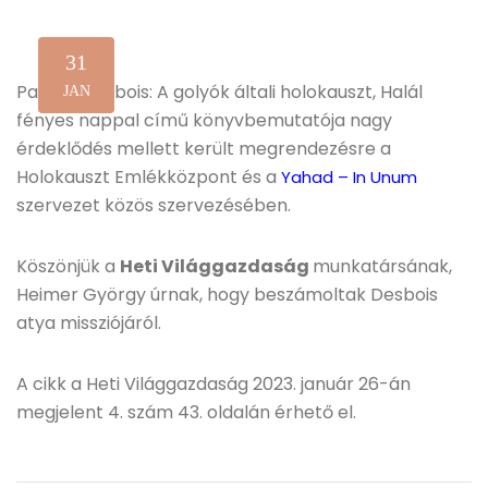
31
Patrick Desbois: A golyók általi holokauszt, Halál
JAN
fényes nappal című könyvbemutatója nagy
érdeklődés mellett került megrendezésre a
Holokauszt Emlékközpont és a
Yahad – In Unum
szervezet közös szervezésében.
Köszönjük a
Heti Világgazdaság
munkatársának,
Heimer György úrnak, hogy beszámoltak Desbois
atya missziójáról.
A cikk a Heti Világgazdaság 2023. január 26-án
megjelent 4. szám 43. oldalán érhető el.