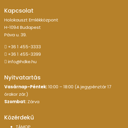
Kapcsolat
Holokauszt Emlékközpont
H-1094 Budapest
Páva u. 39.
+36 1 455-3333
+36 1 455-3399
info@hdke.hu
Nyitvatartás
Vasárnap-Péntek:
10:00 – 18:00 (A jegypénztár 17
órakor zár.)
Szombat:
Zárva
Közérdekű
TÁMOP