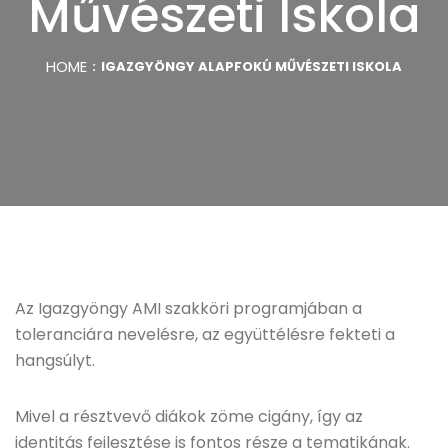
Művészeti Iskola
HOME
IGAZGYÖNGY ALAPFOKÚ MŰVÉSZETI ISKOLA
Az Igazgyöngy AMI szakköri programjában a
toleranciára nevelésre, az együttélésre fekteti a
hangsúlyt.
Mivel a résztvevő diákok zöme cigány, így az
identitás fejlesztése is fontos része a tematikának.