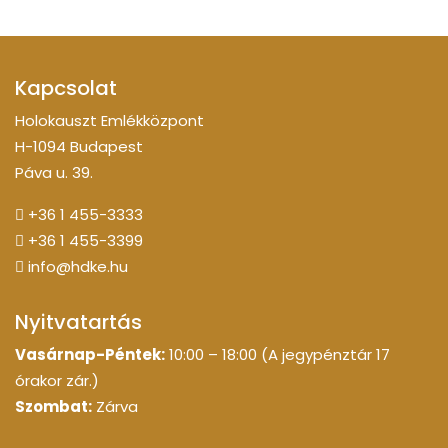
Kapcsolat
Holokauszt Emlékközpont
H-1094 Budapest
Páva u. 39.
+36 1 455-3333
+36 1 455-3399
info@hdke.hu
Nyitvatartás
Vasárnap-Péntek:
10:00 – 18:00 (A jegypénztár 17
órakor zár.)
Szombat:
Zárva