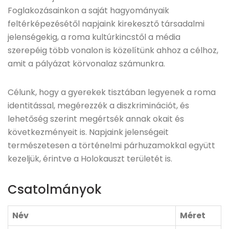
Foglakozásainkon a saját hagyományaik
feltérképezésétől napjaink kirekesztő társadalmi
jelenségekig, a roma kultúrkincstől a média
szerepéig több vonalon is közelítünk ahhoz a célhoz,
amit a pályázat körvonalaz számunkra.
Célunk, hogy a gyerekek tisztában legyenek a roma
identitással, megérezzék a diszkriminációt, és
lehetőség szerint megértsék annak okait és
következményeit is. Napjaink jelenségeit
természetesen a történelmi párhuzamokkal együtt
kezeljük, érintve a Holokauszt területét is.
Csatolmányok
Név
Méret