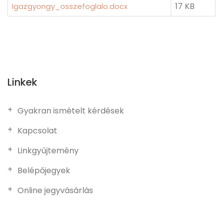
17 KB
Igazgyongy_osszefoglalo.docx
Linkek
Gyakran ismételt kérdések
Kapcsolat
Linkgyűjtemény
Belépőjegyek
Online jegyvásárlás