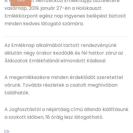
A Holokauszt Nemzetközi Emléknapja tiszteletére
JAN
vasárnap, 2019. január 27-én a Holokauszt
Emlékközpont egész nap ingyenes belépést biztosít
minden kedves látogató számára.
Az Emléknap alkalmából tartott rendezvényünk
délután négy órakor kezdődik és fél hatkor zárul az
Áldozatok Emlékfalánál elmondott Kádissal.
A megemlékezésre minden érdeklődőt szeretettel
várunk. További részletek a csatolt meghívóban
találhatók.
A Jogfosztástól a népirtásig című állandó kiállításunk
a szokott időben, 18 óráig lesz látogatható.