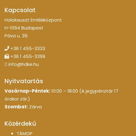
Kapcsolat
Holokauszt Emlékközpont
H-1094 Budapest
Páva u. 39.
+36 1 455-3333
+36 1 455-3399
info@hdke.hu
Nyitvatartás
Vasárnap-Péntek:
10:00 – 18:00 (A jegypénztár 17
órakor zár.)
Szombat:
Zárva
Közérdekű
TÁMOP