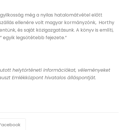
gyilkosság még a nyilas hatalomátvétel előtt
szállás ellenére volt magyar kormányzónk, Horthy
ünk, és saját közigazgatásunk. A könyv is említi,
 egyik legsötétebb fejezete.”
jutott helytörténeti információkat, véleményeket
auszt Emlékközpont hivatalos álláspontját.
Facebook