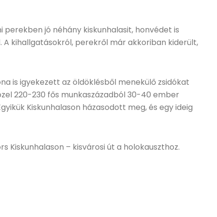
i perekben jó néhány kiskunhalasit, honvédet is
A kihallgatásokról, perekről már akkoriban kiderült,
a is igyekezett az öldöklésből menekülő zsidókat
a közel 220-230 fős munkaszázadból 30-40 ember
Egyikük Kiskunhalason házasodott meg, és egy ideig
rs Kiskunhalason – kisvárosi út a holokauszthoz.