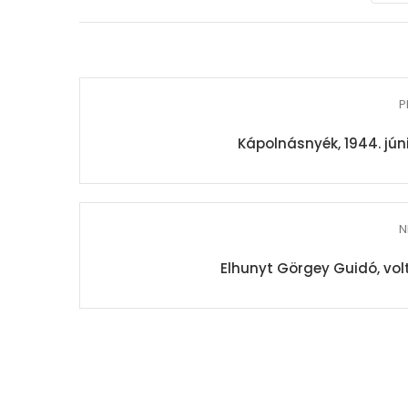
P
Kápolnásnyék, 1944. júni
N
Elhunyt Görgey Guidó, vol