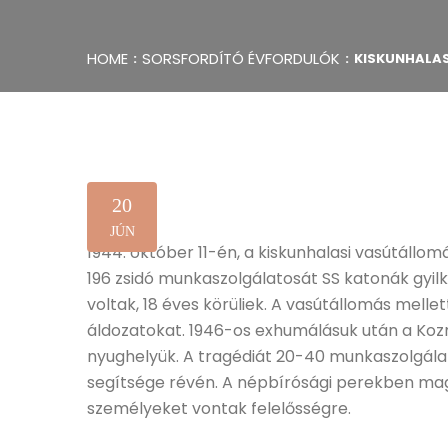
HOME
SORSFORDÍTÓ ÉVFORDULÓK
KISKUNHALAS
20
JÚN
1944. október 11-én, a kiskunhalasi vasútáll
196 zsidó munkaszolgálatosát SS katonák gyil
voltak, 18 éves körüliek. A vasútállomás mellet
áldozatokat. 1946-os exhumálásuk után a Kozm
nyughelyük. A tragédiát 20-40 munkaszolgálato
segítsége révén. A népbírósági perekben mag
személyeket vontak felelősségre.