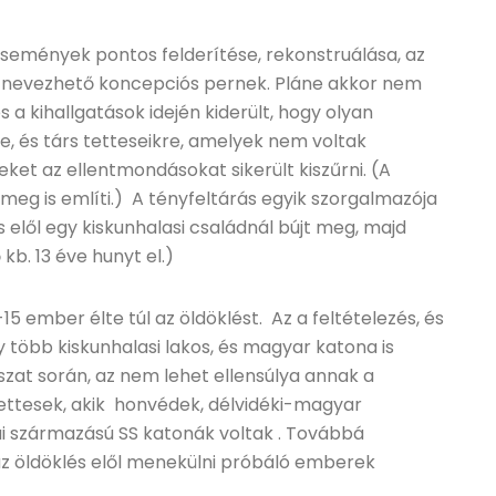
semények pontos felderítése, rekonstruálása, az
ha nevezhető koncepciós pernek. Pláne akkor nem
 a kihallgatások idején kiderült, hogy olyan
e, és társ tetteseikre, amelyek nem voltak
eket az ellentmondásokat sikerült kiszűrni. (A
 meg is említi.) A tényfeltárás egyik szorgalmazója
 elől egy kiskunhalasi családnál bújt meg, majd
 kb. 13 éve hunyt el.)
15 ember élte túl az öldöklést. Az a feltételezés, és
több kiskunhalasi lakos, és magyar katona is
at során, az nem lehet ellensúlya annak a
 tettesek, akik honvédek, délvidéki-magyar
i származású SS katonák voltak . Továbbá
 az öldöklés elől menekülni próbáló emberek