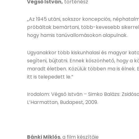
Végső István,
történész
„Az 1945 utáni, sokszor koncepciós, néphatalm
próbáltak bemártani, több-kevesebb sikerrel. 
hogy hamis tanúvallomásokon alapulnak.
Ugyanakkor több kiskunhalasi és magyar katon
segíteni, bújtatni. Ennek köszönhető, hogy 
maradt életben. Közülük többen ma is élnek. 
itt is telepedett le.”
Irodalom: Végső István – Simko Balázs: Zsidóso
L’Harmattan, Budapest, 2009.
Bánki Miklós
, a film készítője