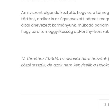
Ami viszont elgondolkoztató, hogy ez a tömeg
történt, amikor is az úgynevezett német meg
által kinevezett kormányunk, működő parlament
hogy ez a tömeggyilkosság a „Horthy-korszak”
*
A témához fűződő, az olvasók által hozzánk 
közzétesszük, de azok nem képviselik a Holok