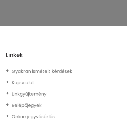
Linkek
Gyakran ismételt kérdések
Kapcsolat
Linkgyűjtemény
Belépőjegyek
Online jegyvásárlás