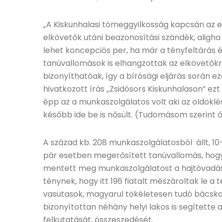
„A Kiskunhalasi tömeggyilkosság kapcsán az e
elkövetők utáni beazonosítási szándék, alig
lehet koncepciós per, ha már a tényfeltárás és
tanúvallomások is elhangzottak az elkövetőkr
bizonyíthatóak, így a bírósági eljárás során ez
hivatkozott írás „Zsidósors Kiskunhalason” ezt
épp az a munkaszolgálatos volt aki az öldöklés
később ide be is nősült. (Tudomásom szerint ő
A század kb. 208 munkaszolgálatosból állt, 10-
pár esetben megerősített tanúvallomás, hogy 
mentett meg munkaszolgálatost a hajtóvadász
ténynek, hogy itt 196 fiatalt mészároltak le a
vasutasok, magyarul tökéletesen tudó bácska
bizonyítottan néhány helyi lakos is segítette
felkutatását, összeszedését.