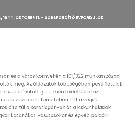
, 1944. OKTÓBER 11. – SORSFORDÍTÓ ÉVFORDULÓK
omáson és a város környékén a 101/322 munkásszázad
kolták meg. Az áldozatok többségében pesti fiatalok
t, a velük ásatott gödörben földelték el az
a utcai izraelita temetőben lett a végső
s élte túl a keretlegények és a kiskunhalasiak
yar katonákat, vasutasokat és egyéb polgári