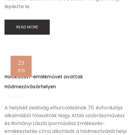
leplezte le.
READ MORE
23
JÚN
Holokauszt-emlékművet avattak
Hódmezővásárhelyen
A helybéli zsidóság elhurcolásának 70. évfordulója
alkalmából fölavatták Nagy Attila szobrászművész
és Rományi László iparművész Emlékezés-
emlékeztetés című alkotását a hódmezővásárhelyi