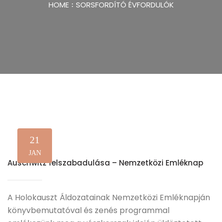
HOME
SORSFORDÍTÓ ÉVFORDULÓK
21
JAN
Auschwitz felszabadulása – Nemzetközi Emléknap
A Holokauszt Áldozatainak Nemzetközi Emléknapján
könyvbemutatóval és zenés programmal