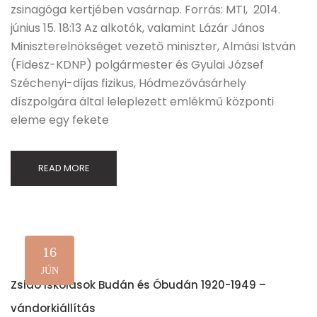
zsinagóga kertjében vasárnap. Forrás: MTI, 2014.
június 15. 18:13 Az alkotók, valamint Lázár János
Miniszterelnökséget vezető miniszter, Almási István
(Fidesz-KDNP) polgármester és Gyulai József
Széchenyi-díjas fizikus, Hódmezővásárhely
díszpolgára által leleplezett emlékmű központi
eleme egy fekete
READ MORE
16
JÚN
Zsidó iskolások Budán és Óbudán 1920-1949 –
vándorkiállítás