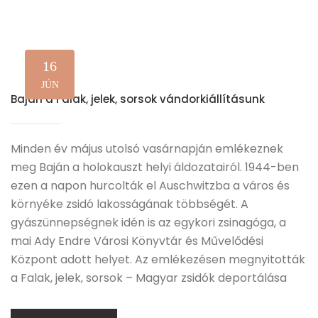
16
JÚN
Baján a Falak, jelek, sorsok vándorkiállításunk
Minden év május utolsó vasárnapján emlékeznek
meg Baján a holokauszt helyi áldozatairól. 1944-ben
ezen a napon hurcolták el Auschwitzba a város és
környéke zsidó lakosságának többségét. A
gyászünnepségnek idén is az egykori zsinagóga, a
mai Ady Endre Városi Könyvtár és Művelődési
Központ adott helyet. Az emlékezésen megnyitották
a Falak, jelek, sorsok – Magyar zsidók deportálása