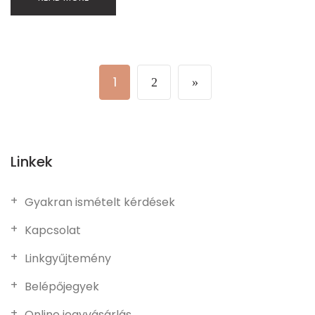
1
2
»
Linkek
Gyakran ismételt kérdések
Kapcsolat
Linkgyűjtemény
Belépőjegyek
Online jegyvásárlás