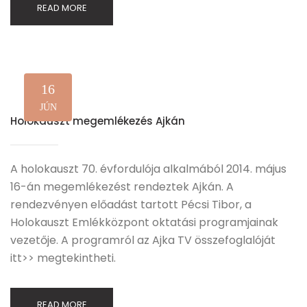
READ MORE
16
JÚN
Holokauszt megemlékezés Ajkán
A holokauszt 70. évfordulója alkalmából 2014. május
16-án megemlékezést rendeztek Ajkán. A
rendezvényen előadást tartott Pécsi Tibor, a
Holokauszt Emlékközpont oktatási programjainak
vezetője. A programról az Ajka TV összefoglalóját
itt>> megtekintheti.
READ MORE