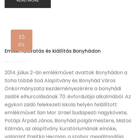
READ MORE
15
JÚL
Emlékműavatás és kiállítás Bonyhádon
2014. július 2-án emlékművet avattak Bonyhádon a
Soha többé Soá Alapítvány és Bonyhád Város
Önkormányzata kezdeményezérére a bonyhádi
zsidók elhurcolásának 70. évfordulója alkalmából. Az
egykori zsidó felekezeti iskola helyén felállított
emlékművet Ilan Mor Izrael budapesti nagykövete,
Potápi Árpád János, Bonyhád polgármestere, Matos
Kálmán, az alapítvány kuratóriumának elnöke,
valamint Pasitka Herman, a szobor megálmodója