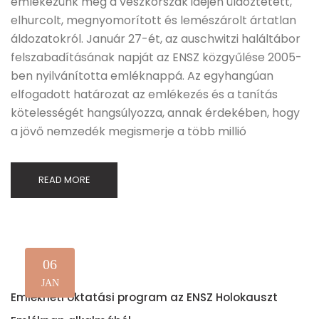
emlékezünk meg a vészkorszak idején üldöztetett,
elhurcolt, megnyomorított és lemészárolt ártatlan
áldozatokról. Január 27-ét, az auschwitzi haláltábor
felszabadításának napját az ENSZ közgyűlése 2005-
ben nyilvánította emléknappá. Az egyhangúan
elfogadott határozat az emlékezés és a tanítás
kötelességét hangsúlyozza, annak érdekében, hogy
a jövő nemzedék megismerje a több millió
READ MORE
06
JAN
Emlékheti oktatási program az ENSZ Holokauszt