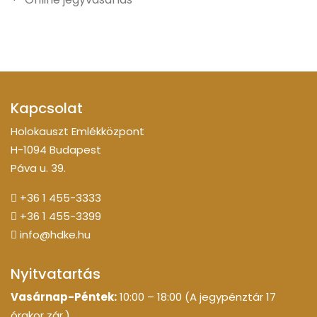
Kapcsolat
Holokauszt Emlékközpont
H-1094 Budapest
Páva u. 39.
+36 1 455-3333
+36 1 455-3399
info@hdke.hu
Nyitvatartás
Vasárnap-Péntek:
10:00 – 18:00 (A jegypénztár 17
órakor zár.)