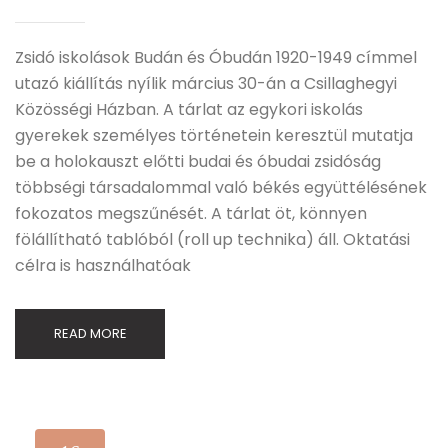
Zsidó iskolások Budán és Óbudán 1920-1949 címmel
utazó kiállítás nyílik március 30-án a Csillaghegyi
Közösségi Házban. A tárlat az egykori iskolás
gyerekek személyes történetein keresztül mutatja
be a holokauszt előtti budai és óbudai zsidóság
többségi társadalommal való békés együttélésének
fokozatos megszűnését. A tárlat öt, könnyen
fölállítható tablóból (roll up technika) áll. Oktatási
célra is használhatóak
READ MORE