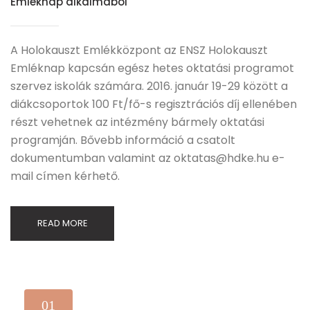
Emléknap alkalmából
A Holokauszt Emlékközpont az ENSZ Holokauszt
Emléknap kapcsán egész hetes oktatási programot
szervez iskolák számára. 2016. január 19-29 között a
diákcsoportok 100 Ft/fő-s regisztrációs díj ellenében
részt vehetnek az intézmény bármely oktatási
programján. Bővebb információ a csatolt
dokumentumban valamint az oktatas@hdke.hu e-
mail címen kérhető.
READ MORE
01