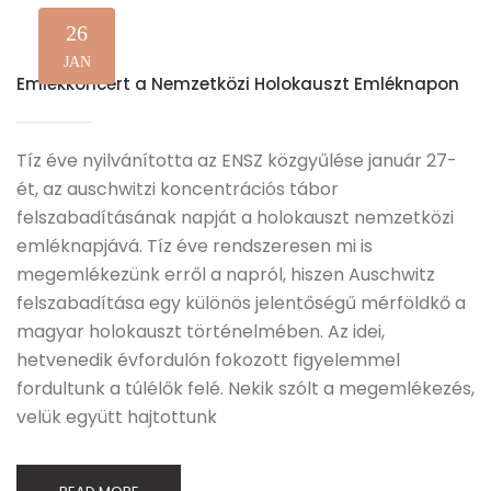
26
JAN
Emlékkoncert a Nemzetközi Holokauszt Emléknapon
Tíz éve nyilvánította az ENSZ közgyűlése január 27-
ét, az auschwitzi koncentrációs tábor
felszabadításának napját a holokauszt nemzetközi
emléknapjává. Tíz éve rendszeresen mi is
megemlékezünk erről a napról, hiszen Auschwitz
felszabadítása egy különös jelentőségű mérföldkő a
magyar holokauszt történelmében. Az idei,
hetvenedik évfordulón fokozott figyelemmel
fordultunk a túlélők felé. Nekik szólt a megemlékezés,
velük együtt hajtottunk