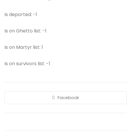
Is deported: -1
Is on Ghetto list: -1
Is on Martyr list: 1
Is on survivors list: -1
Facebook