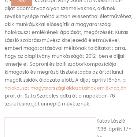
A Holocaust Közalapítvány 2008 óta Wiesenthal-
MÁJ
díjat adományoz olyan személyeknek, akiknek
tevékenysége méltó Simon Wiesenthal életművéhez,
akik munkájukkal elősegítik a magyarországi
holokauszt emlékének ápolását, megőrzését. Kutas
László szobrászművész kiteljesedő életművével,
emberi magatartásával méltónak találtatott arra,
hogy az alapítvány munkásságát 2012-ben e díjjal
ismerje el. Soproni és balfi szoborkompozíciója
kimagasló és megrázó tiszteletadás az ártatlanul
megölt zsidók áldozata előtt. A díjat április 16-án,
a
holokauszt magyarországi áldozatainak emléknapján
prof. dr. Szita Szabolcs adta át a napokban 76
születésnapját ünneplő művésznek.
Kutas László
1936. április 17-
én,