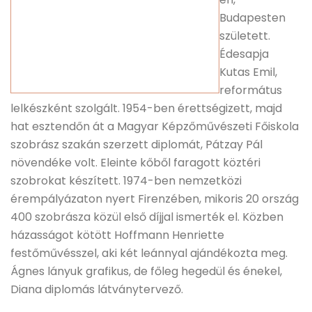
Budapesten
született.
Édesapja
Kutas Emil,
református
lelkészként szolgált. 1954-ben érettségizett, majd
hat esztendőn át a Magyar Képzőművészeti Főiskola
szobrász szakán szerzett diplomát, Pátzay Pál
növendéke volt. Eleinte kőből faragott köztéri
szobrokat készített. 1974-ben nemzetközi
érempályázaton nyert Firenzében, mikoris 20 ország
400 szobrásza közül első díjjal ismerték el. Közben
házasságot kötött Hoffmann Henriette
festőművésszel, aki két leánnyal ajándékozta meg.
Ágnes lányuk grafikus, de főleg hegedül és énekel,
Diana diplomás látványtervező.