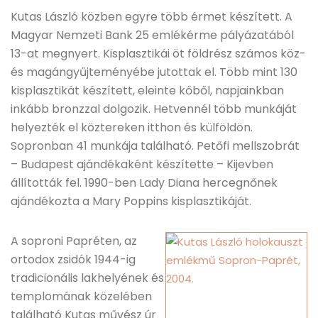
Kutas László közben egyre több érmet készített. A
Magyar Nemzeti Bank 25 emlékérme pályázatából
13-at megnyert. Kisplasztikái öt földrész számos köz-
és magángyűjteményébe jutottak el. Több mint 130
kisplasztikát készített, eleinte kőből, napjainkban
inkább bronzzal dolgozik. Hetvennél több munkáját
helyezték el köztereken itthon és külföldön.
Sopronban 41 munkája található. Petőfi mellszobrát
– Budapest ajándékaként készítette – Kijevben
állították fel. 1990-ben Lady Diana hercegnőnek
ajándékozta a Mary Poppins kisplasztikáját.
A soproni Papréten, az
ortodox zsidók 1944-ig
tradicionális lakhelyének és
templomának közelében
található Kutas művész úr