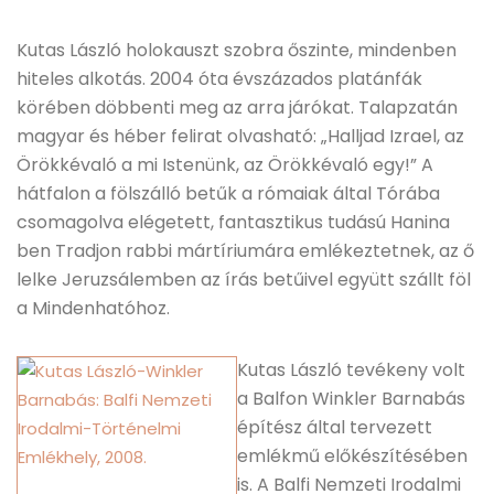
Kutas László holokauszt szobra őszinte, mindenben
hiteles alkotás. 2004 óta évszázados platánfák
körében döbbenti meg az arra járókat. Talapzatán
magyar és héber felirat olvasható: „Halljad Izrael, az
Örökkévaló a mi Istenünk, az Örökkévaló egy!” A
hátfalon a fölszálló betűk a rómaiak által Tórába
csomagolva elégetett, fantasztikus tudású Hanina
ben Tradjon rabbi mártíriumára emlékeztetnek, az ő
lelke Jeruzsálemben az írás betűivel együtt szállt föl
a Mindenhatóhoz.
Kutas László tevékeny volt
a Balfon Winkler Barnabás
építész által tervezett
emlékmű előkészítésében
is. A Balfi Nemzeti Irodalmi