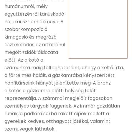
humánumról, mély
együttérzésről tanúskodó
holokauszt emlékműve. A
szoborkompozíció
kimagasló és megrázó
tiszteletadás az ártatlanul
megölt zsidók áldozata
előtt. Az alkotó a
számunkra máig felfoghatatlant, ahogy a költő írta,
a förtelmes halált, a gázkamrába kényszerített
honfitársaink hiányát jelenítette meg. A bronz
alkotás a gázkamra előtti helyiség falát
reprezentálja. A számmal megjelölt fogasokon
személyes tárgyak függenek. Az immár gazdátlan
ruhák, a padlóra sorba rakott cipők mellett a
gyerekek kedves, otthagyott játékai, valamint
szemüvegek láthatók.