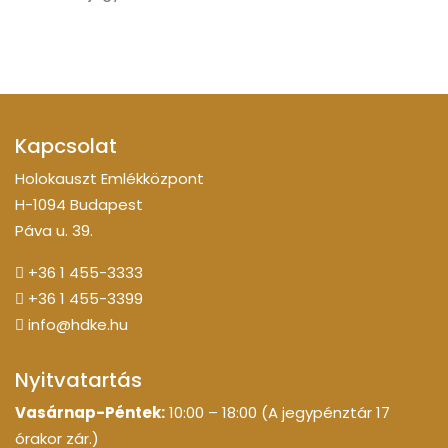
Kapcsolat
Holokauszt Emlékközpont
H-1094 Budapest
Páva u. 39.
+36 1 455-3333
+36 1 455-3399
info@hdke.hu
Nyitvatartás
Vasárnap-Péntek:
10:00 – 18:00 (A jegypénztár 17
órakor zár.)