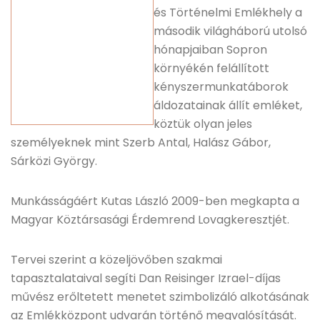
és Történelmi Emlékhely a
második világháború utolsó
hónapjaiban Sopron
környékén felállított
kényszermunkatáborok
áldozatainak állít emléket,
köztük olyan jeles
személyeknek mint Szerb Antal, Halász Gábor,
Sárközi György.
Munkásságáért Kutas László 2009-ben megkapta a
Magyar Köztársasági Érdemrend Lovagkeresztjét.
Tervei szerint a közeljövőben szakmai
tapasztalataival segíti Dan Reisinger Izrael-díjas
művész erőltetett menetet szimbolizáló alkotásának
az Emlékközpont udvarán történő megvalósítását.