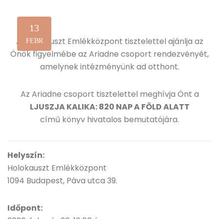
13
A Holokauszt Emlékközpont tisztelettel ajánlja az
FEBR
Önök figyelmébe az Ariadne csoport rendezvényét,
amelynek intézményünk ad otthont.
Az Ariadne csoport tisztelettel meghívja Önt a
LJUSZJA KALIKA: 820 NAP A FÖLD ALATT
című könyv hivatalos bemutatójára.
Helyszín:
Holokauszt Emlékközpont
1094 Budapest, Páva utca 39.
Időpont: