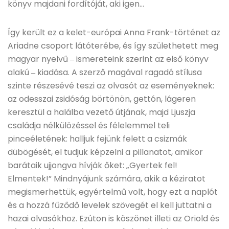
könyv majdani fordítóját, aki igen…
Így került ez a kelet-európai Anna Frank-történet az
Ariadne csoport látóterébe, és így születhetett meg
magyar nyelvű ‒ ismereteink szerint az első könyv
alakú ‒ kiadása. A szerző magával ragadó stílusa
szinte részesévé teszi az olvasót az eseményeknek:
az odesszai zsidóság börtönön, gettón, lágeren
keresztül a halálba vezető útjának, majd Ljuszja
családja nélkülözéssel és félelemmel teli
pinceéletének: halljuk fejünk felett a csizmák
dübögését, el tudjuk képzelni a pillanatot, amikor
barátaik ujjongva hívják őket: „Gyertek fel!
Elmentek!” Mindnyájunk számára, akik a kéziratot
megismerhettük, egyértelmű volt, hogy ezt a naplót
és a hozzá fűződő levelek szövegét el kell juttatni a
hazai olvasókhoz. Ezúton is köszönet illeti az Oriold és