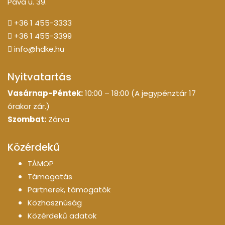
Páva u. 39.
+36 1 455-3333
+36 1 455-3399
info@hdke.hu
Nyitvatartás
Vasárnap-Péntek:
10:00 – 18:00 (A jegypénztár 17
órakor zár.)
Szombat:
Zárva
Közérdekű
TÁMOP
Támogatás
Partnerek, támogatók
Közhasznúság
Közérdekű adatok