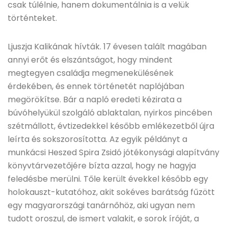
csak túlélnie, hanem dokumentálnia is a velük
történteket.
Ljuszja Kalikának hívták. 17 évesen talált magában
annyi erőt és elszántságot, hogy mindent
megtegyen családja megmenekülésének
érdekében, és ennek történetét naplójában
megörökítse. Bár a napló eredeti kézirata a
búvóhelyükül szolgáló ablaktalan, nyirkos pincében
szétmállott, évtizedekkel később emlékezetből újra
leírta és sokszorosította. Az egyik példányt a
munkácsi Heszed Spira Zsidó jótékonysági alapítvány
könyvtárvezetőjére bízta azzal, hogy ne hagyja
feledésbe merülni. Tőle került évekkel később egy
holokauszt-kutatóhoz, akit sokéves barátság fűzött
egy magyarországi tanárnőhöz, aki ugyan nem
tudott oroszul, de ismert valakit, e sorok íróját, a