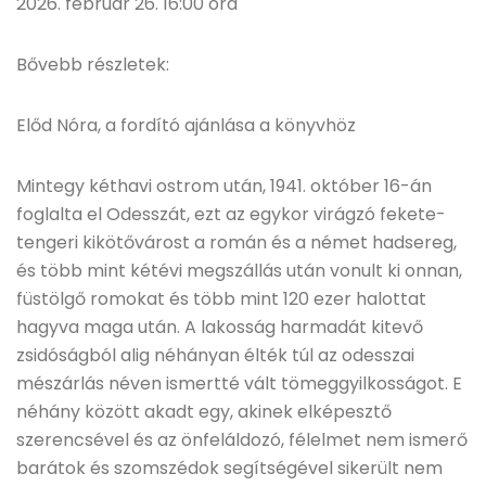
2026. február 26. 16:00 óra
Bővebb részletek:
Előd Nóra, a fordító ajánlása a könyvhöz
Mintegy kéthavi ostrom után, 1941. október 16-án
foglalta el Odesszát, ezt az egykor virágzó fekete-
tengeri kikötővárost a román és a német hadsereg,
és több mint kétévi megszállás után vonult ki onnan,
füstölgő romokat és több mint 120 ezer halottat
hagyva maga után. A lakosság harmadát kitevő
zsidóságból alig néhányan élték túl az odesszai
mészárlás néven ismertté vált tömeggyilkosságot. E
néhány között akadt egy, akinek elképesztő
szerencsével és az önfeláldozó, félelmet nem ismerő
barátok és szomszédok segítségével sikerült nem