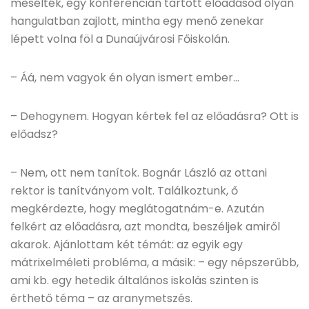
mesélték, egy konferencián tartott előadásod olyan
hangulatban zajlott, mintha egy menő zenekar
lépett volna föl a Dunaújvárosi Főiskolán.
– Áá, nem vagyok én olyan ismert ember…
– Dehogynem. Hogyan kértek fel az előadásra? Ott is
előadsz?
– Nem, ott nem tanítok. Bognár László az ottani
rektor is tanítványom volt. Találkoztunk, ő
megkérdezte, hogy meglátogatnám-e. Azután
felkért az előadásra, azt mondta, beszéljek amiről
akarok. Ajánlottam két témát: az egyik egy
mátrixelméleti probléma, a másik: – egy népszerűbb,
ami kb. egy hetedik általános iskolás szinten is
érthető téma – az aranymetszés.