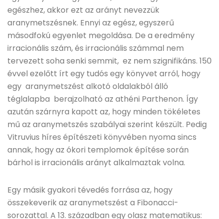
egészhez, akkor ezt az arányt nevezzük
aranymetszésnek. Ennyi az egész, egyszerű
másodfokú egyenlet megoldása. De a eredmény
irracionális szám, és irracionális számmal nem
tervezett soha senki semmit, ez nem szignifikáns. 150
évvel ezelőtt írt egy tudós egy könyvet arról, hogy
egy aranymetszést alkotó oldalakból álló
téglalapba berajzolható az athéni Parthenon. Így
azután szárnyra kapott az, hogy minden tökéletes
mű az aranymetszés szabályai szerint készült. Pedig
Vitruvius híres építészeti könyvében nyoma sincs
annak, hogy az ókori templomok építése során
bárhol is irracionális arányt alkalmaztak volna.
Egy másik gyakori tévedés forrása az, hogy
összekeverik az aranymetszést a Fibonacci-
sorozattal. A 13. században egy olasz matematikus: