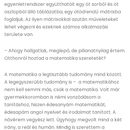
egyenletrendszer együtthatóit egy öt sorból és öt
oszlopból álló táblázatba, egy
ötödrendű mátrixba
foglaljuk. Az ilyen mátrixokkal azután műveleteket
lehet végezni és ezeknek számos alkalmazási
területe van.
– Ahogy hallgatlak, meglepő, de pillanatnyilag értem.
Otthonról hoztad a matematika szeretetét?
A matematika a legtisztább tudomány mind között.
A legegyszerűbb tudomány is – a matematikához
nem kell semmi más, csak a matematika. Volt már
gyermekkoromban is némi vonzódásom a
tanításhoz, hiszen édesanyám matematikát,
édesapám angol nyelvet és irodalmat tanított. A
nővérem vegyész lett. Úgyhogy megvolt mind a két
irány, a reál és humán. Mindig is szerettem a