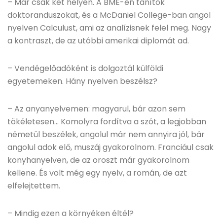
– Már csak két helyen. A BME-en tanítok
doktoranduszokat, és a McDaniel College-ban angol
nyelven Calculust, ami az analízisnek felel meg. Nagy
a kontraszt, de az utóbbi amerikai diplomát ad.
– Vendégelőadóként is dolgoztál külföldi
egyetemeken. Hány nyelven beszélsz?
– Az anyanyelvemen: magyarul, bár azon sem
tökéletesen… Komolyra fordítva a szót, a legjobban
németül beszélek, angolul már nem annyira jól, bár
angolul adok elő, muszáj gyakorolnom. Franciául csak
konyhanyelven, de az oroszt már gyakorolnom
kellene. És volt még egy nyelv, a román, de azt
elfelejtettem.
– Mindig ezen a környéken éltél?