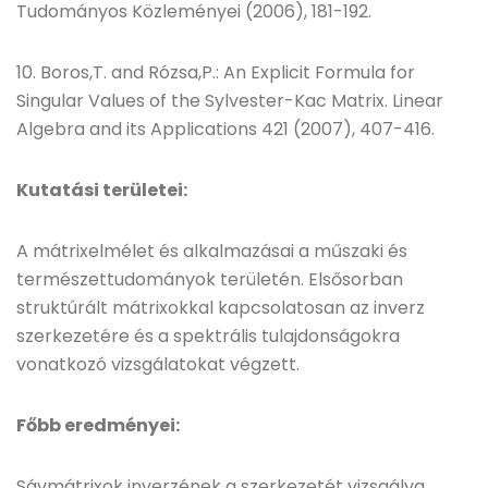
Tudományos Közleményei (2006), 181-192.
10. Boros,T. and Rózsa,P.: An Explicit Formula for
Singular Values of the Sylvester-Kac Matrix. Linear
Algebra and its Applications 421 (2007), 407-416.
Kutatási területei:
A mátrixelmélet és alkalmazásai a műszaki és
természettudományok területén. Elsősorban
struktúrált mátrixokkal kapcsolatosan az inverz
szerkezetére és a spektrális tulajdonságokra
vonatkozó vizsgálatokat végzett.
Főbb eredményei:
Sávmátrixok inverzének a szerkezetét vizsgálva