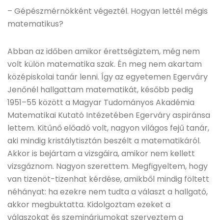
– Gépészmérnökként végeztél. Hogyan lettél mégis
matematikus?
Abban az időben amikor érettségiztem, még nem
volt külön matematika szak. Én meg nem akartam
középiskolai tanár lenni. Így az egyetemen Egerváry
Jenőnél hallgattam matematikát, később pedig
1951–55 között a Magyar Tudományos Akadémia
Matematikai Kutató Intézetében Egerváry aspiránsa
lettem. Kitűnő előadó volt, nagyon világos fejű tanár,
aki mindig kristálytisztán beszélt a matematikáról.
Akkor is bejártam a vizsgáira, amikor nem kellett
vizsgáznom. Nagyon szerettem. Megfigyeltem, hogy
van tizenöt-tizenhat kérdése, amikből mindig föltett
néhányat: ha ezekre nem tudta a választ a hallgató,
akkor megbuktatta. Kidolgoztam ezeket a
válaszokat és szemináriumokat szerveztem a