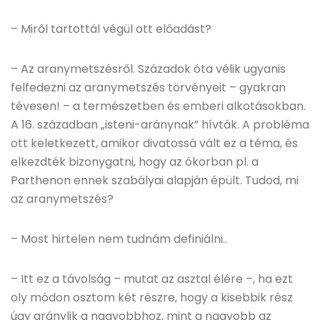
– Miről tartottál végül ott előadást?
– Az aranymetszésről. Századok óta vélik ugyanis
felfedezni az aranymetszés törvényeit – gyakran
tévesen! – a természetben és emberi alkotásokban.
A 16. században „isteni-aránynak” hívták. A probléma
ott keletkezett, amikor divatossá vált ez a téma, és
elkezdték bizonygatni, hogy az ókorban pl. a
Parthenon ennek szabályai alapján épült. Tudod, mi
az aranymetszés?
– Most hirtelen nem tudnám definiálni..
– Itt ez a távolság – mutat az asztal élére –, ha ezt
oly módon osztom két részre, hogy a kisebbik rész
úgy aránylik a nagyobbhoz, mint a nagyobb az