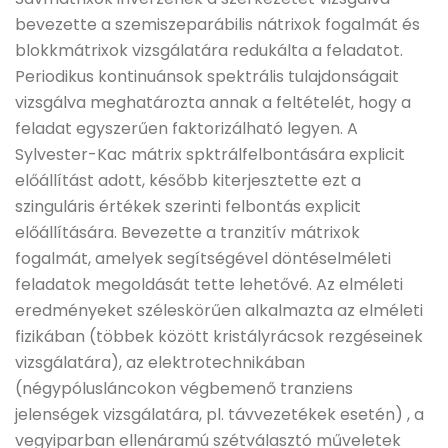
bevezette a szemiszeparábilis nátrixok fogalmát és
blokkmátrixok vizsgálatára redukálta a feladatot.
Periodikus kontinuánsok spektrális tulajdonságait
vizsgálva meghatározta annak a feltételét, hogy a
feladat egyszerűen faktorizálható legyen. A
Sylvester-Kac mátrix spktrálfelbontására explicit
előállítást adott, később kiterjesztette ezt a
szinguláris értékek szerinti felbontás explicit
előállítására. Bevezette a tranzitív mátrixok
fogalmát, amelyek segítségével döntéselméleti
feladatok megoldását tette lehetővé. Az elméleti
eredményeket széleskörűen alkalmazta az elméleti
fizikában (többek között kristályrácsok rezgéseinek
vizsgálatára), az elektrotechnikában
(négypólusláncokon végbemenő tranziens
jelenségek vizsgálatára, pl. távvezetékek esetén) , a
vegyiparban ellenáramú szétválasztó műveletek