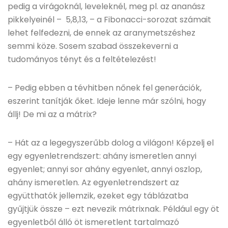
pedig a virágoknál, leveleknél, meg pl. az ananász
pikkelyeinél – 5,8,13, – a Fibonacci-sorozat számait
lehet felfedezni, de ennek az aranymetszéshez
semmi köze. Sosem szabad összekeverni a
tudományos tényt és a feltételezést!
– Pedig ebben a tévhitben nőnek fel generációk,
eszerint tanítják őket. Ideje lenne már szólni, hogy
állj! De mi az a mátrix?
– Hát az a legegyszerűbb dolog a világon! Képzelj el
egy egyenletrendszert: ahány ismeretlen annyi
egyenlet; annyi sor ahány egyenlet, annyi oszlop,
ahány ismeretlen. Az egyenletrendszert az
együtthatók jellemzik, ezeket egy táblázatba
gyűjtjük össze – ezt nevezik mátrixnak. Például egy öt
egyenletből álló öt ismeretlent tartalmazó