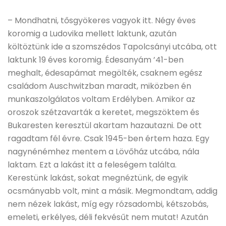
– Mondhatni, tősgyökeres vagyok itt. Négy éves
koromig a Ludovika mellett laktunk, azután
költöztünk ide a szomszédos Tapolcsányi utcába, ott
laktunk 19 éves koromig. Édesanyám ’41-ben
meghalt, édesapámat megölték, csaknem egész
családom Auschwitzban maradt, miközben én
munkaszolgálatos voltam Erdélyben. Amikor az
oroszok szétzavarták a keretet, megszöktem és
Bukaresten keresztül akartam hazautazni. De ott
ragadtam fél évre. Csak 1945-ben értem haza. Egy
nagynénémhez mentem a Lövőház utcába, nála
laktam. Ezt a lakást itt a feleségem találta.
Kerestünk lakást, sokat megnéztünk, de egyik
ocsmányabb volt, mint a másik. Megmondtam, addig
nem nézek lakást, míg egy rózsadombi, kétszobás,
emeleti, erkélyes, déli fekvésűt nem mutat! Azután