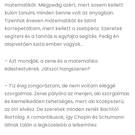
matematikát. Mégpedig azért, mert sosem kellett
külön tanulni, minden benne volt az anyagban.
Tizenhat évesen matematikát és latint
korrepetáltam, mert kellett a zsebpénz. Szeretek
segíteni és a tanítás is egyfajta segítés. Pedig én
alapvetően lusta ember vagyok…
– Azt mondják, a zene és a matematika
édestestvérek. Játszol hangszeren?
– Tíz évig zongoráztam, de nem voltam eléggé
szorgalmas. Zenei pályára az menjen, aki szorgalmas
és kiemelkedően tehetséges, mert aki középszerű,
az ott elvész. De szeretek minden zenét Bachtól
Bartókig. A romantikusok, így Chopin és Schumann
állnak talán a legközelebb a lelkemhez.