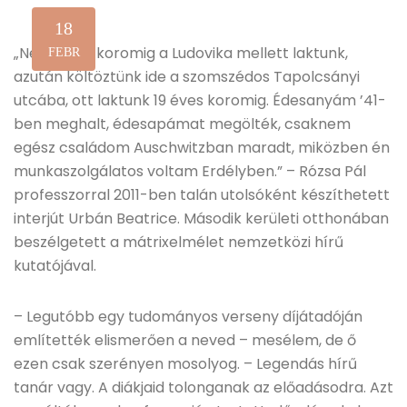
18
„Négy éves koromig a Ludovika mellett laktunk,
FEBR
azután költöztünk ide a szomszédos Tapolcsányi
utcába, ott laktunk 19 éves koromig. Édesanyám ’41-
ben meghalt, édesapámat megölték, csaknem
egész családom Auschwitzban maradt, miközben én
munkaszolgálatos voltam Erdélyben.” – Rózsa Pál
professzorral 2011-ben talán utolsóként készíthetett
interjút Urbán Beatrice. Második kerületi otthonában
beszélgetett a mátrixelmélet nemzetközi hírű
kutatójával.
– Legutóbb egy tudományos verseny díjátadóján
említették elismerően a neved – mesélem, de ő
ezen csak szerényen mosolyog. – Legendás hírű
tanár vagy. A diákjaid tolonganak az előadásodra. Azt