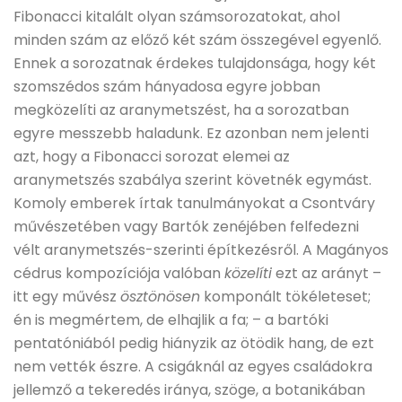
Fibonacci kitalált olyan számsorozatokat, ahol
minden szám az előző két szám összegével egyenlő.
Ennek a sorozatnak érdekes tulajdonsága, hogy két
szomszédos szám hányadosa egyre jobban
megközelíti az aranymetszést, ha a sorozatban
egyre messzebb haladunk. Ez azonban nem jelenti
azt, hogy a Fibonacci sorozat elemei az
aranymetszés szabálya szerint követnék egymást.
Komoly emberek írtak tanulmányokat a Csontváry
művészetében vagy Bartók zenéjében felfedezni
vélt aranymetszés-szerinti építkezésről. A Magányos
cédrus kompozíciója valóban
közelíti
ezt az arányt –
itt egy művész
ösztönösen
komponált tökéleteset;
én is megmértem, de elhajlik a fa; – a bartóki
pentatóniából pedig hiányzik az ötödik hang, de ezt
nem vették észre. A csigáknál az egyes családokra
jellemző a tekeredés iránya, szöge, a botanikában