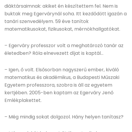
diáktársaimnak: akiket én készítettem fel. Nem is
buktak meg Egervárynál soha. Itt kezdődött igazán a
tanári szenvedélyem. 59 éve tanítok
matematikusokat, fizikusokat, mérnökhallgatókat.
– Egerváry professzor volt a meghatározó tanár az
életedben? Róla elnevezett díjat is kaptál…
– Igen, ő volt. Elsősorban nagyszerű ember, kiváló
matematikus és akadémikus, a Budapesti Műszaki
Egyetem professzora, szobra is áll az egyetem
kertjében. 2005-ben kaptam az Egerváry Jenő
Emlékplakettet.
– Még mindig sokat dolgozol. Hány helyen tanítasz?