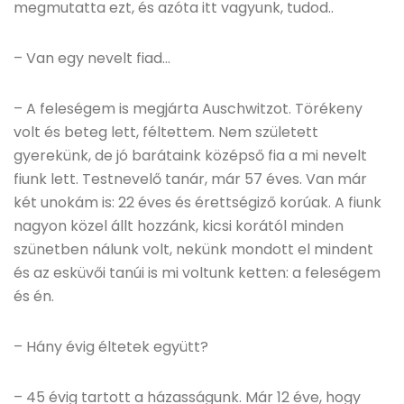
megmutatta ezt, és azóta itt vagyunk, tudod..
– Van egy nevelt fiad…
– A feleségem is megjárta Auschwitzot. Törékeny
volt és beteg lett, féltettem. Nem született
gyerekünk, de jó barátaink középső fia a mi nevelt
fiunk lett. Testnevelő tanár, már 57 éves. Van már
két unokám is: 22 éves és érettségiző korúak. A fiunk
nagyon közel állt hozzánk, kicsi korától minden
szünetben nálunk volt, nekünk mondott el mindent
és az esküvői tanúi is mi voltunk ketten: a feleségem
és én.
– Hány évig éltetek együtt?
– 45 évig tartott a házasságunk. Már 12 éve, hogy