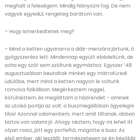
meghalt a feleségem. Mindig hiányozni fog. De nem
vagyok egyedül, rengeteg barátom van.
– Hogy ismerkedtetek meg?
– Mind a ketten ugyanarra a diák-menzára jártunk, ő
gyógyszerész lett. Mindennap együtt ebédeltünk, de
soha egy szót sem szóltunk egymáshoz. Egyszer ’48
augusztusában beutaltak minket egy mátrafüredi
üdülőbe, mert mind a ketten nagyon le voltunk
romolva fizikálisan. Megérkeztem reggel,
körülnéztem, és megláttam a házirendet – aminek
az utolsó pontja az volt: a buszmegállóban őgyelegni
tilos! Azonnal odamentem, mert amit tiltanak, abban
biztos van valami jó. Ahogy néztem, hogy mi lehet itt
olyan rossz, jött egy porfelhő, mögötte a busz. Az
első ember, aki leszállt, természetesen az én későbbi