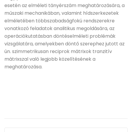
esetén az elméleti tányérszám meghatározására, a
műszaki mechanikában, valamint hídszerkezetek
elméletében többszabadságfokú rendszerekre
vonatkozó feladatok analitikus megoldására, az
operációkutatásban döntéselméleti problémák
vizsgálatára, amelyekben döntő szerephez jutott az
ún. szimmetrikusan reciprok mátrixok tranzitív
mátrixszal való legjobb közelítésének a
meghatározása.