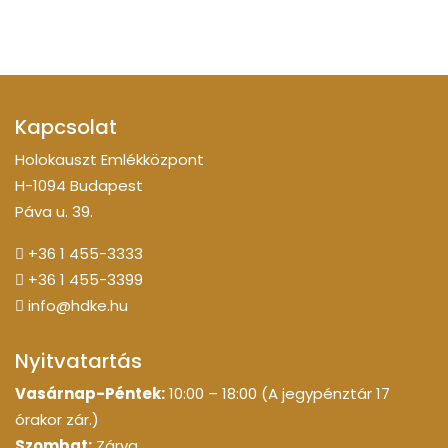
Kapcsolat
Holokauszt Emlékközpont
H-1094 Budapest
Páva u. 39.
+36 1 455-3333
+36 1 455-3399
info@hdke.hu
Nyitvatartás
Vasárnap-Péntek:
10:00 – 18:00 (A jegypénztár 17
órakor zár.)
Szombat:
Zárva