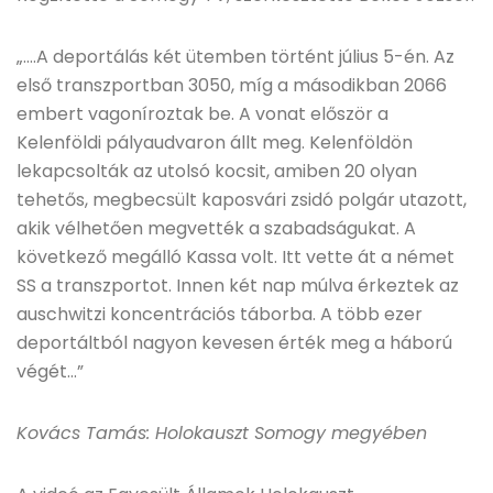
„….A deportálás két ütemben történt július 5-én. Az
első transzportban 3050, míg a másodikban 2066
embert vagoníroztak be. A vonat először a
Kelenföldi pályaudvaron állt meg. Kelenföldön
lekapcsolták az utolsó kocsit, amiben 20 olyan
tehetős, megbecsült kaposvári zsidó polgár utazott,
akik vélhetően megvették a szabadságukat. A
következő megálló Kassa volt. Itt vette át a német
SS a transzportot. Innen két nap múlva érkeztek az
auschwitzi koncentrációs táborba. A több ezer
deportáltból nagyon kevesen érték meg a háború
végét…”
Kovács Tamás: Holokauszt Somogy megyében