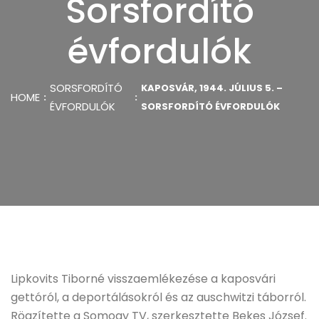
Sorsfordító
évfordulók
SORSFORDÍTÓ
KAPOSVÁR, 1944. JÚLIUS 5. –
HOME
ÉVFORDULÓK
SORSFORDÍTÓ ÉVFORDULÓK
Lipkovits Tiborné visszaemlékezése a kaposvári
gettóról, a deportálásokról és az auschwitzi táborról.
Rögzítette a Somogy TV, szerkesztette Bekes József.