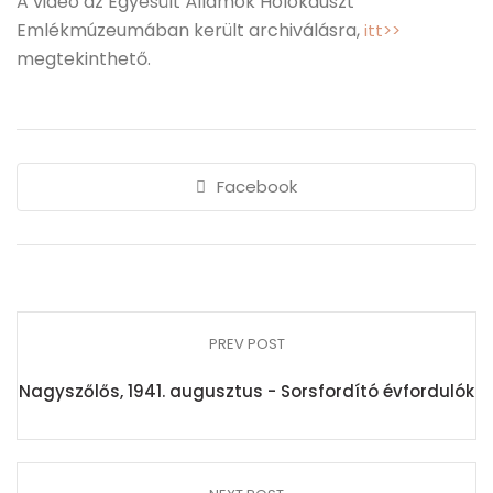
A videó az Egyesült Államok Holokauszt
Emlékmúzeumában került archiválásra,
itt>>
megtekinthető.
Facebook
PREV POST
Nagyszőlős, 1941. augusztus - Sorsfordító évfordulók