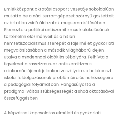
Emlékközpont oktatási csoport vezetője sokoldalúan
mutatta be a náci terror-gépezet szörnyű gaztetteit
az ártatlan zsidó áldozatok megsemmisítésében.
Elemezte a politikai antiszemitizmus kialakulásának
történelmi előzményeit és a hitleri
nemzetiszocializmus szerepét a fajelmélet gyakorlati
megvalósításában a második világháború idején,
utalva a mindennapi öldöklés tébolyára. Felhívta a
figyelmet a rasszizmus, az antiszemitizmus
reinkarnációjának jelenkori veszélyeire, a holokauszt
iskolai feldolgozásának problémáira és nehézségeire
a pedagógiai folyamatban. Hangasúlyozta a
pradigma-váltás szükségességét a shoá oktatásával
összefüggésben.
A képzéssel kapcsolatos elméleti és gyakorlati