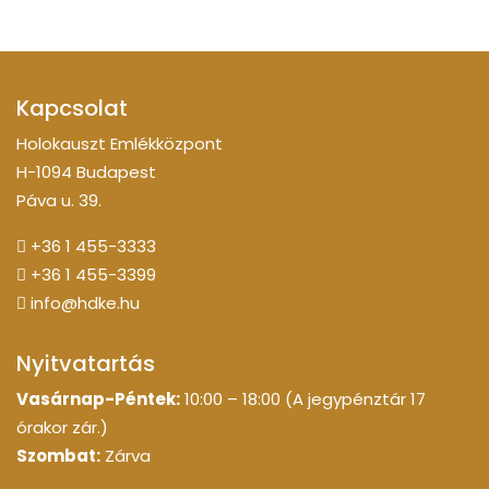
Kapcsolat
Holokauszt Emlékközpont
H-1094 Budapest
Páva u. 39.
+36 1 455-3333
+36 1 455-3399
info@hdke.hu
Nyitvatartás
Vasárnap-Péntek:
10:00 – 18:00 (A jegypénztár 17
órakor zár.)
Szombat:
Zárva