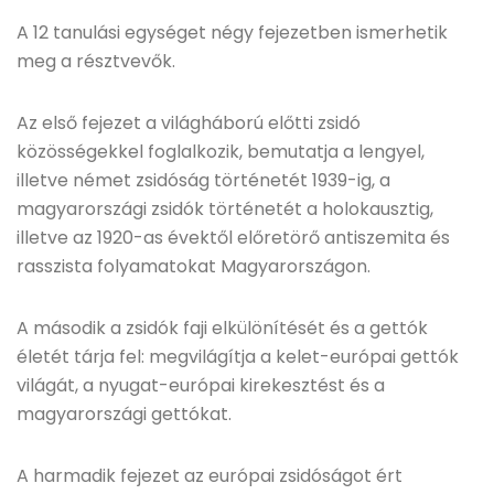
A 12 tanulási egységet négy fejezetben ismerhetik
meg a résztvevők.
Az első fejezet a világháború előtti zsidó
közösségekkel foglalkozik, bemutatja a lengyel,
illetve német zsidóság történetét 1939-ig, a
magyarországi zsidók történetét a holokausztig,
illetve az 1920-as évektől előretörő antiszemita és
rasszista folyamatokat Magyarországon.
A második a zsidók faji elkülönítését és a gettók
életét tárja fel: megvilágítja a kelet-európai gettók
világát, a nyugat-európai kirekesztést és a
magyarországi gettókat.
A harmadik fejezet az európai zsidóságot ért