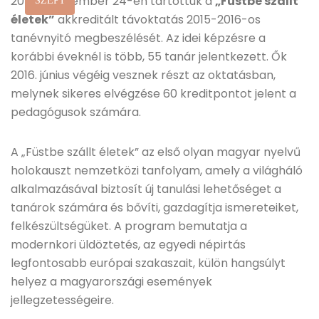
2015. szeptember 24-én tartottuk a
„Füstbe szállt
SZEPT
életek”
akkreditált távoktatás 2015-2016-os
tanévnyitó megbeszélését. Az idei képzésre a
korábbi éveknél is több, 55 tanár jelentkezett. Ők
2016. június végéig vesznek részt az oktatásban,
melynek sikeres elvégzése 60 kreditpontot jelent a
pedagógusok számára.
A „Füstbe szállt életek” az első olyan magyar nyelvű
holokauszt nemzetközi tanfolyam, amely a világháló
alkalmazásával biztosít új tanulási lehetőséget a
tanárok számára és bővíti, gazdagítja ismereteiket,
felkészültségüket. A program bemutatja a
modernkori üldöztetés, az egyedi népirtás
legfontosabb európai szakaszait, külön hangsúlyt
helyez a magyarországi események
jellegzetességeire.