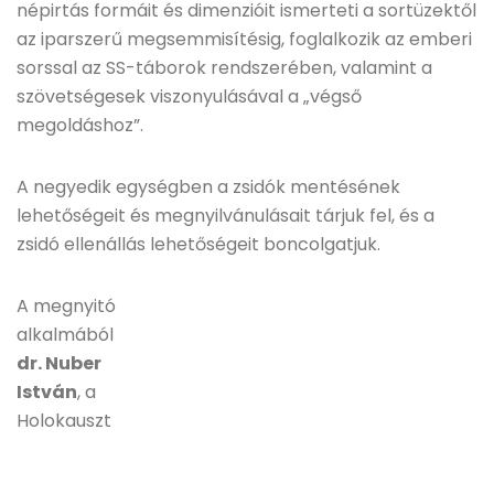
népirtás formáit és dimenzióit ismerteti a sortüzektől
az iparszerű megsemmisítésig, foglalkozik az emberi
sorssal az SS-táborok rendszerében, valamint a
szövetségesek viszonyulásával a „végső
megoldáshoz”.
A negyedik egységben a zsidók mentésének
lehetőségeit és megnyilvánulásait tárjuk fel, és a
zsidó ellenállás lehetőségeit boncolgatjuk.
A megnyitó
alkalmából
dr. Nuber
István
, a
Holokauszt