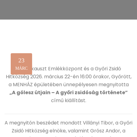
23
A Holokauszt Emlékközpont és a Győri Zsidó
MÁRC
Hitközség 2026. március 22-én 16:00 órakor, Győrött,
a MENHÁZ épületében ünnepélyesen megnyitotta
„A gólesz útjain – A győri zsidóság története”
című kiállítást.
A megnyitón beszédet mondott Villányi Tibor, a Győri
Zsidó Hitközség elnöke, valamint Grósz Andor, a