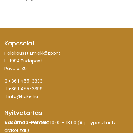
Kapcsolat
Holokauszt Emlékközpont
H-1094 Budapest
Páva u. 39.
+36 1 455-3333
+36 1 455-3399
info@hdke.hu
Nyitvatartás
Vasárnap-Péntek:
10:00 – 18:00 (A jegypénztár 17
órakor zár.)