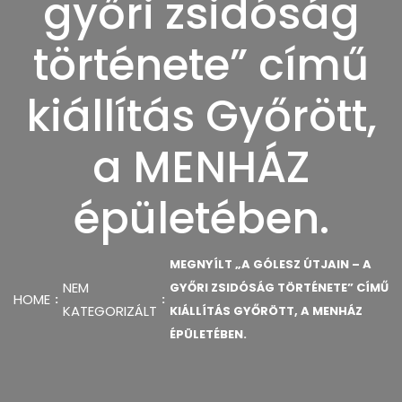
győri zsidóság
története” című
kiállítás Győrött,
a MENHÁZ
épületében.
MEGNYÍLT „A GÓLESZ ÚTJAIN – A
NEM
GYŐRI ZSIDÓSÁG TÖRTÉNETE” CÍMŰ
HOME
KATEGORIZÁLT
KIÁLLÍTÁS GYŐRÖTT, A MENHÁZ
ÉPÜLETÉBEN.