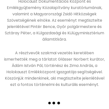
Holocaust Dokumentációs Központ és
Emlékgyűjtemény Közalapítvány kuratóriumának,
valamint a Magyarországi Zsidó Hitközségek
Szövetségének elnöke. Az eseményt megtisztelte
jelenlétével Pintér Bence, Győr polgármestere és
Sztáray Péter, a Külgazdasági és Külügyminisztérium
államtitkára.
A résztvevők szakmai vezetés keretében
ismerhették meg a tárlatot Glässer Norbert kurátor,
Ádám István Pál, történész és Zima András, a
Holokauszt Emlékközpont igazgatója segítségével.
Köszönjük mindenkinek, aki megtisztelte jelenlétével
ezt a fontos történelmi és kulturális eseményt.