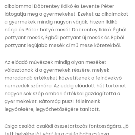
alkalommal Döbrentey Ildikó és Levente Péter
látogatja meg a gyermekeket. Ezeket az alkalmakat
a gyermekek mindig nagyon várják, hiszen Ildikó
nénje és Péter bátyó mesél: Döbrentey Ildikó: Égből
pottyant mesék, Égből pottyant új mesék és Égből
pottyant legújabb mesék című mese kötetekből.
Az előadó művészek mindig olyan meséket
választanak ki a gyermekek részére, melyek
maradandó értékeket közvetítenek a felnövekvő
nemzedék számára. Az eddig előadott hét történet
nagyon sok szép emberi értékkel gazdagította a
gyermekeket. Bátorság puszi: félelmeink
legyőzésére, legyőzhetőségére tanított,
Csiga család: családi összetartozás fontosságára, „jó
tett helyébe jót várj” és a csúfolódás csúnya