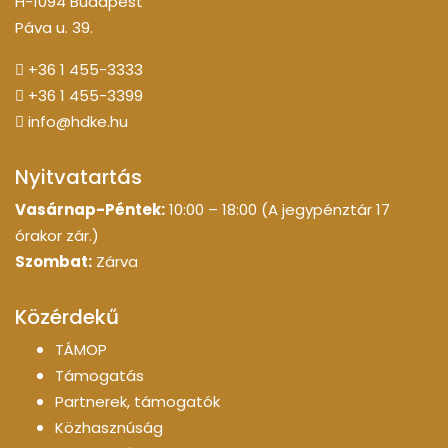
H-1094 Budapest
Páva u. 39.
+36 1 455-3333
+36 1 455-3399
info@hdke.hu
Nyitvatartás
Vasárnap-Péntek:
10:00 – 18:00 (A jegypénztár 17
órakor zár.)
Szombat:
Zárva
Közérdekű
TÁMOP
Támogatás
Partnerek, támogatók
Közhasznúság