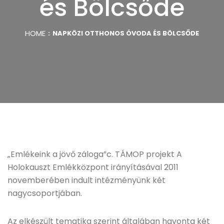
és Bölcsőde
HOME
NAPKÖZI OTTHONOS ÓVODA ÉS BÖLCSŐDE
„Emlékeink a jövő záloga”c. TÁMOP projekt A
Holokauszt Emlékközpont irányításával 2011
novemberében indult intézményünk két
nagycsoportjában.
Az elkészült tematika szerint általában havonta két