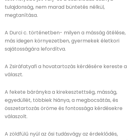
tulajdonság, nem marad büntetés nélkül,
megtanítása.
A Durci c. történetben- milyen a másság átélése,
más idegen környezetben, gyermekek életkori
sajátosságára lefordítva.
A Zsiráfatyafi a hovatartozás kérdésére kereste a
választ.
A fekete bárányka a kirekesztettség, másság,
egyedüllét, többiek hiánya, a megbocsátás, és
összetartozás öröme és fontossága kérdésekre
válaszolt.
A zöldfülű nyúl az ősi tudásvágy az érdeklődés,