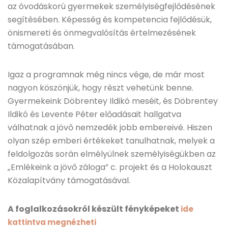
az óvodáskorú gyermekek személyiségfejlődésének
segítésében. Képesség és kompetencia fejlődésük,
önismereti és önmegvalósítás értelmezésének
támogatásában.
Igaz a programnak még nincs vége, de már most
nagyon köszönjük, hogy részt vehetünk benne.
Gyermekeink Döbrentey Ildikó meséit, és Döbrentey
Ildikó és Levente Péter előadásait hallgatva
válhatnak a jövő nemzedék jobb embereivé. Hiszen
olyan szép emberi értékeket tanulhatnak, melyek a
feldolgozás során elmélyülnek személyiségükben az
„Emlékeink a jövő záloga” c. projekt és a Holokauszt
Közalapítvány támogatásával.
A foglalkozásokról készült fényképeket
ide
kattintva megnézheti