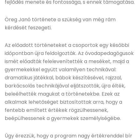
fejlődés menete és fontossága, s ennek támogatása.
Öreg Janó története a szükség van még rám
kérdését feszegeti.
Az előadott történeteket a csoportok egy későbbi
időpontban újra feldolgozták. Az óvodapedagógusok
ismét előadták felelevenítették a meséket, majd a
gyermekekkel együtt valamilyen technikával:
dramatikus játékkal, bábok készítésével, rajzzal,
barkácsolás technikájával eljátszották, újra élték,
beleélhették magukat a történetekbe. Ezek az
alkalmak lehetőséget biztosítottak arra, hogy a
fentebb említett értékek rögzülhessenek,
beépülhessenek a gyermekek személyiségébe.
Úgy érezzük, hogy a program nagy értékrenddel bír