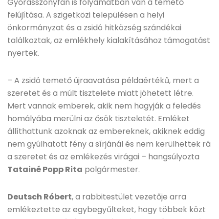
Győrasszonyfán is folyamatban van a temető
felújítása. A szigetközi településen a helyi
önkormányzat és a zsidó hitközség szándékai
találkoztak, az emlékhely kialakításához támogatást
nyertek.
– A zsidó temető újraavatása példaértékű, mert a
szeretet és a múlt tisztelete miatt jöhetett létre.
Mert vannak emberek, akik nem hagyják a feledés
homályába merülni az ősök tiszteletét. Emléket
állíthattunk azoknak az embereknek, akiknek eddig
nem gyúlhatott fény a sírjánál és nem kerülhettek rá
a szeretet és az emlékezés virágai – hangsúlyozta
Tatainé Popp Rita
polgármester.
Deutsch Róbert
, a rabbitestület vezetője arra
emlékeztette az egybegyűlteket, hogy többek közt