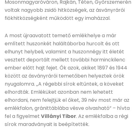
Mosonmagyaróváron, Rajkán, Téten, Győrszemerén
voltak nagyobb zsidó hitközségek, az ásványrárói
fiókhitközségként működött egy imaházzal.
A most újraavatott temető emlékhelye a már
említett huszonkét haláltáborba hurcolt és ott
elhunyt helybeli, valamint a huszonnégy itt életét
vesztett deportált mellett további harminckilenc
ember előtt hajt fejet. Ők azok, akiket 1897 és 1944
között az ásványrárói temetőben helyeztek örök
nyugalomra. „A régebbi sírok eltűntek, a köveket
elhordták. Emléküket azonban nem lehetett
elhordani, nem felejtjük el őket, 39 név most már az
emlékfalon, gránittáblába vésve olvasható” – hívta
fel a figyelmet
Villányi Tibor
. Az emlékfalba a régi
sírok maradványait is beépítették.