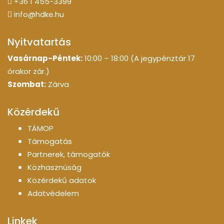
+36 1 455-3399
info@hdke.hu
Nyitvatartás
Vasárnap-Péntek:
10:00 – 18:00 (A jegypénztár 17
órakor zár.)
Szombat:
Zárva
Közérdekű
TÁMOP
Támogatás
Partnerek, támogatók
Közhasznúság
Közérdekű adatok
Adatvédelem
Linkek