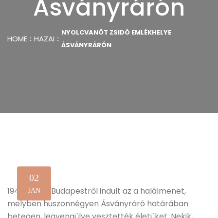
Ásványrárón
NYOLCVANÖT ZSIDÓ EMLÉKHELYE
HOME
HAZAI
ÁSVÁNYRÁRÓN
02
1944 őszén Budapestről indult az a halálmenet,
JAN
melyben huszonnégyen Ásványráró határában
betegen, legyengülve vesztették életüket. Nekik,