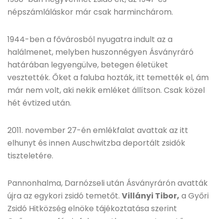
népszámláláskor már csak harminchárom.
1944-ben a fővárosból nyugatra indult az a
halálmenet, melyben huszonnégyen Ásványráró
határában legyengülve, betegen életüket
vesztették. Őket a faluba hozták, itt temették el, ám
már nem volt, aki nekik emléket állítson. Csak közel
hét évtized után.
2011. november 27-én emlékfalat avattak az itt
elhunyt és innen Auschwitzba deportált zsidók
tiszteletére.
Pannonhalma, Darnózseli után Ásványrárón avatták
újra az egykori zsidó temetőt.
Villányi Tibor,
a Győri
Zsidó Hitközség elnöke tájékoztatása szerint