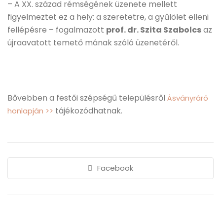
– A XX. század rémségének üzenete mellett
figyelmeztet ez a hely: a szeretetre, a gyűlölet elleni
fellépésre – fogalmazott
prof. dr. Szita Szabolcs
az
újraavatott temető mának szóló üzenetéről.
Bővebben a festői szépségű településről
Ásványráró
tájékozódhatnak.
honlapján >>
Facebook