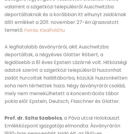
valamint a szigetközi településről Auschwitzba
deportáltaknak és a korábban itt elhunyt zsidóknak
állít emléket a 2011. november 27-én újraavatott
temető.
Forrás: Kisalfold.hu
A legfiatalabb ásványrárói, akit Auschwitzba
deportáltak, a négyéves Glatter Róbert, a
legidősebb a 81 éves Epstein Lázárné volt. Hitközségi
adatok szerint a szigetközi településről huszonhat
zsidót hurcoltak haláltáborba, közülük huszonketten
soha nem térhettek haza. Négy ásványrárói család,
mely nem menekülhetett a koncentrációs tábor
pokla elől: Epstein, Deutsch, Flaschner és Glatter.
Prof. dr. Szita Szabolcs
, a Páva utcai Holokauszt
Emlékközpont igazgatója elmondta: Ásványrárón
1930-ban negyvenhét zsidó élt, az 1941-es