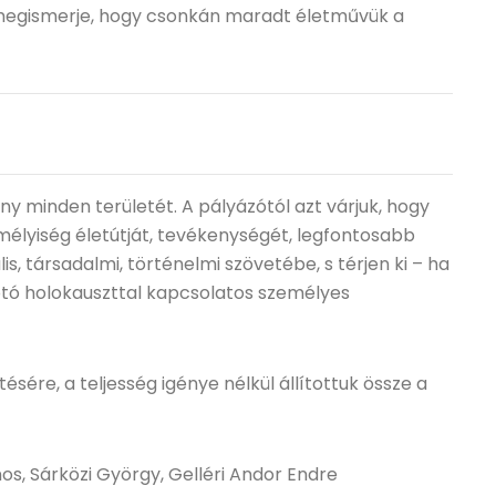
 megismerje, hogy csonkán maradt életművük a
ny minden területét. A pályázótól azt várjuk, hogy
élyiség életútját, tevékenységét, legfontosabb
is, társadalmi, történelmi szövetébe, s térjen ki – ha
kotó holokauszttal kapcsolatos személyes
ésére, a teljesség igénye nélkül állítottuk össze a
os, Sárközi György, Gelléri Andor Endre