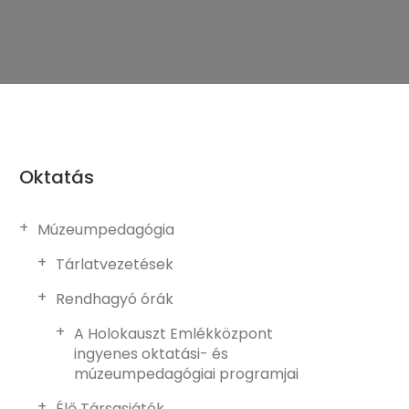
Oktatás
Múzeumpedagógia
Tárlatvezetések
Rendhagyó órák
A Holokauszt Emlékközpont
ingyenes oktatási- és
múzeumpedagógiai programjai
Élő Társasjáték