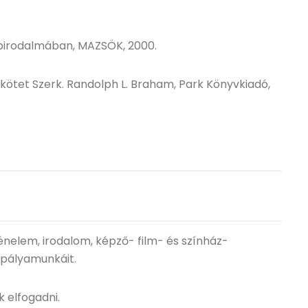
erbirodalmában, MAZSÖK, 2000.
. kötet Szerk. Randolph L. Braham, Park Könyvkiadó,
ténelem, irodalom, képző- film- és színház-
 pályamunkáit.
k elfogadni.