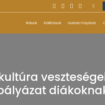
Rólunk
Kiállítások
Hurbán Folyóirat
O
ultúra veszteségei
pályázat diákokna