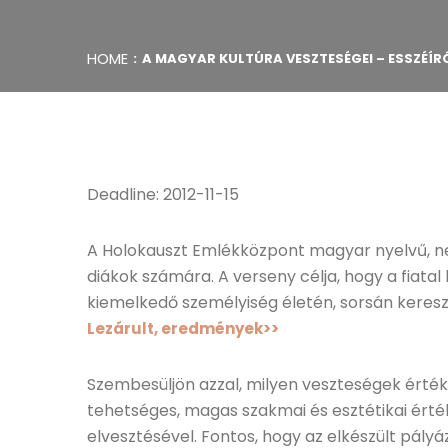
HOME
A MAGYAR KULTÚRA VESZTESÉGEI – ESSZÉÍ
Deadline: 2012-11-15
A Holokauszt Emlékközpont magyar nyelvű, ne
diákok számára. A verseny célja, hogy a fiata
kiemelkedő személyiség életén, sorsán kere
Lezárult, eredmények>>
Szembesüljön azzal, milyen veszteségek érték
tehetséges, magas szakmai és esztétikai érté
elvesztésével. Fontos, hogy az elkészült pál