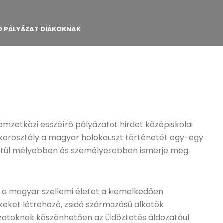
RÓ PÁLYÁZAT DIÁKOKNAK
mzetközi esszéíró pályázatot hirdet középiskolai
l korosztály a magyar holokauszt történetét egy-egy
sztül mélyebben és személyesebben ismerje meg.
 a magyar szellemi életet a kiemelkedően
keket létrehozó, zsidó származású alkotók
yázatoknak köszönhetően az üldöztetés áldozatául