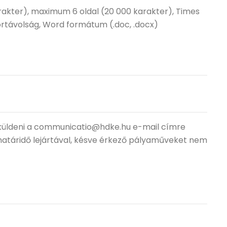
rakter), maximum 6 oldal (20 000 karakter), Times
ortávolság, Word formátum (.doc, .docx)
eküldeni a communicatio@hdke.hu e-mail címre
 A határidő lejártával, késve érkező pályaműveket nem