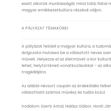
esett alkotók munkásságát mind több fiatal
magyar emlékezetkultúra részévé váljon.
A PÁLYÁZAT TÉMAKÖREI:
A pályázat felöleli a magyar kultúra, a tudomá
dolgozata mutassa be a választott neves szem
műveit. Helyezze el az életművet a kor kulturál
lehet, helytörténeti vonatkozásokkal – az al
tragédiájára.
Az alábbi névsort csupán az érdeklődés felkelt
választható számos művész és tudós közül.
Irodalom: Szerb Antal, Halász Gábor, Honti Ján