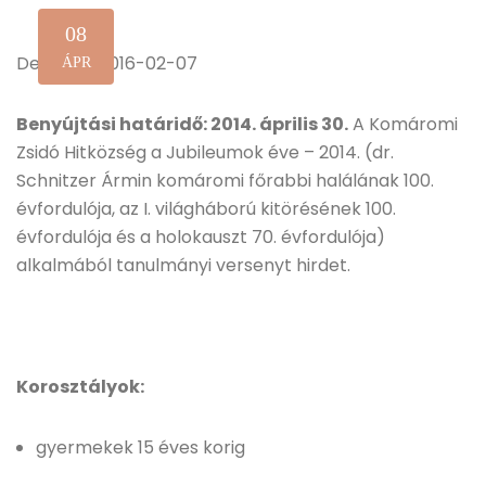
08
Deadline: 2016-02-07
ÁPR
Benyújtási határidő: 2014. április 30.
A Komáromi
Zsidó Hitközség a Jubileumok éve – 2014. (dr.
Schnitzer Ármin komáromi főrabbi halálának 100.
évfordulója, az I. világháború kitörésének 100.
évfordulója és a holokauszt 70. évfordulója)
alkalmából tanulmányi versenyt hirdet.
Korosztályok:
gyermekek 15 éves korig