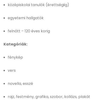
középiskolai tanulók (érettségiig)
egyetemi hallgatók
felnőtt – 120 éves korig
Kategóriák:
fénykép
vers
novella, esszé
rajz, festmény, grafika, szobor, kollázs, plakát