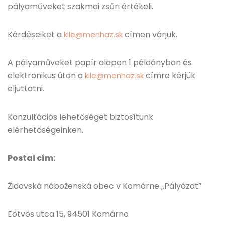
pályaműveket szakmai zsűri értékeli.
Kérdéseiket a
címen várjuk.
kile@menhaz.sk
A pályaműveket papír alapon 1 példányban és
elektronikus úton a
címre kérjük
kile@menhaz.sk
eljuttatni.
Konzultációs lehetőséget biztosítunk
elérhetőségeinken.
Postai cím:
Židovská náboženská obec v Komárne „Pályázat”
Eötvös utca 15, 94501 Komárno