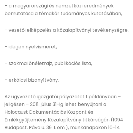
– a magyarországi és nemzetközi eredmények
bemutatása a témakör tudományos kutatásában,
– vezetői elképzelés a közalapítványi tevékenységre,
– idegen nyelvismeret,
– szakmai önéletrajz, publikációs lista,
– erkölcsi bizonyítvány.
Az ügyvezető igazgatói pályázatot 1 példányban –
jeligésen – 2011. július 31-ig lehet benyújtani a
Holocaust Dokumentációs Központ és
Emlékgyűjtemény Közalapítvány titkárságán (1094
Budapest, Páva u. 39. I. em.), munkanapokon 10-14