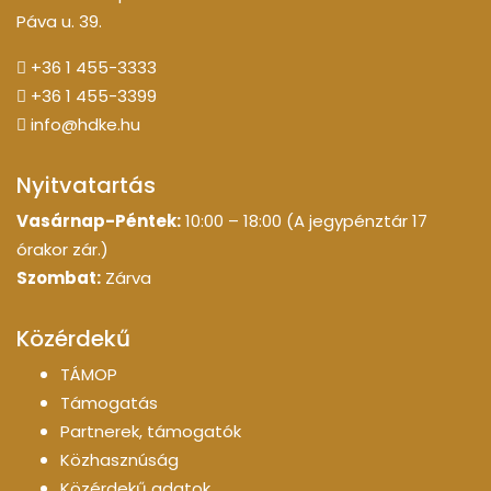
Páva u. 39.
+36 1 455-3333
+36 1 455-3399
info@hdke.hu
Nyitvatartás
Vasárnap-Péntek:
10:00 – 18:00 (A jegypénztár 17
órakor zár.)
Szombat:
Zárva
Közérdekű
TÁMOP
Támogatás
Partnerek, támogatók
Közhasznúság
Közérdekű adatok