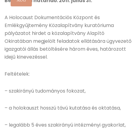
Benyújtási határidő: 2011. július 31.
AUG
A Holocaust Dokumentációs Központ és
Emlékgyűjtemény Közalapítvány kuratóriuma
pályázatot hirdet a közalapítvány Alapító
Okiratában megjelölt feladatok ellátására ügyvezető
igazgatói állás betöltésére három éves, határozott
idejű kinevezéssel.
Feltételek:
– szakirányú tudományos fokozat,
– a holokauszt hosszú távú kutatása és oktatása,
– legalább 5 éves szakirányú intézményi gyakorlat,