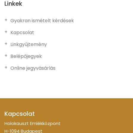
Linkek
Gyakran ismételt kérdések
Kapcsolat
Linkgyűjtemény
Belépőjegyek
Online jegyvásárlás
Kapcsolat
Holokauszt Emlékközpont
H-1094 Budapest