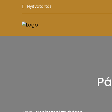
Nyitvatartás
Pá