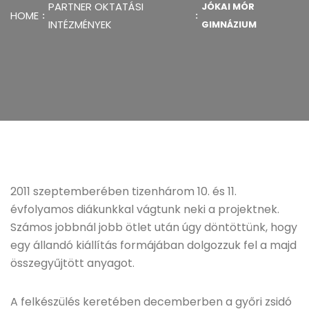
PARTNER OKTATÁSI
JÓKAI MÓR
HOME
INTÉZMÉNYEK
GIMNÁZIUM
2011 szeptemberében tizenhárom 10. és 11.
évfolyamos diákunkkal vágtunk neki a projektnek.
Számos jobbnál jobb ötlet után úgy döntöttünk, hogy
egy állandó kiállítás formájában dolgozzuk fel a majd
összegyűjtött anyagot.
A felkészülés keretében decemberben a győri zsidó