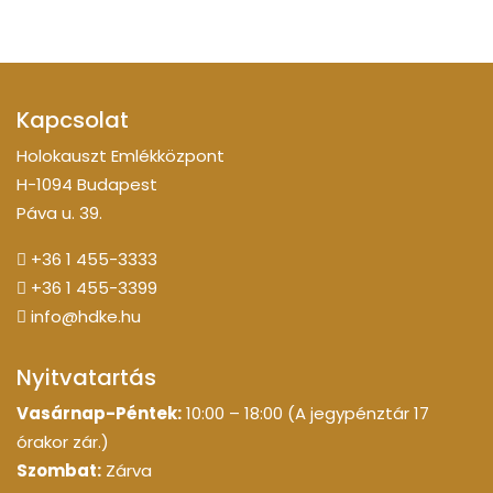
Kapcsolat
Holokauszt Emlékközpont
H-1094 Budapest
Páva u. 39.
+36 1 455-3333
+36 1 455-3399
info@hdke.hu
Nyitvatartás
Vasárnap-Péntek:
10:00 – 18:00 (A jegypénztár 17
órakor zár.)
Szombat:
Zárva