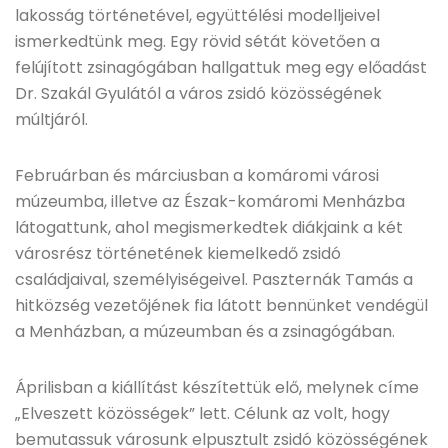
lakosság történetével, együttélési modelljeivel
ismerkedtünk meg. Egy rövid sétát követően a
felújított zsinagógában hallgattuk meg egy előadást
Dr. Szakál Gyulától a város zsidó közösségének
múltjáról.
Februárban és márciusban a komáromi városi
múzeumba, illetve az Észak-komáromi Menházba
látogattunk, ahol megismerkedtek diákjaink a két
városrész történetének kiemelkedő zsidó
családjaival, személyiségeivel. Paszternák Tamás a
hitközség vezetőjének fia látott bennünket vendégül
a Menházban, a múzeumban és a zsinagógában.
Áprilisban a kiállítást készítettük elő, melynek címe
„Elveszett közösségek” lett. Célunk az volt, hogy
bemutassuk városunk elpusztult zsidó közösségének