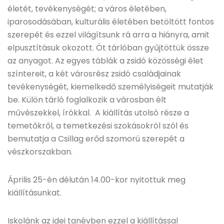
életét, tevékenységét; a város életében,
iparosodásában, kulturális életében betöltött fontos
szerepét és ezzel világítsunk rá arra a hiányra, amit
elpusztításuk okozott. Öt tárlóban gyűjtöttük össze
az anyagot. Az egyes táblák a zsidó közösségi élet
színtereit, a két városrész zsidó családjainak
tevékenységét, kiemelkedő személyiségeit mutatják
be. Külön tárló foglalkozik a városban élt
művészekkel, írókkal. A kiállítás utolsó része a
temetőkről, a temetkezési szokásokról szól és
bemutatja a Csillag erőd szomorú szerepét a
vészkorszakban.
Április 25-én délután 14.00-kor nyitottuk meg
kiállításunkat.
Iskolánk az idei tanévben ezzel a kiállítással