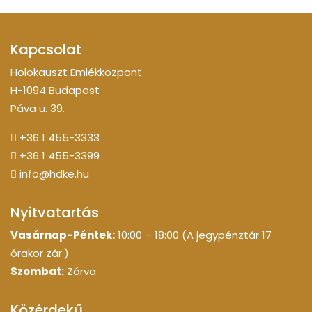
Kapcsolat
Holokauszt Emlékközpont
H-1094 Budapest
Páva u. 39.
+36 1 455-3333
+36 1 455-3399
info@hdke.hu
Nyitvatartás
Vasárnap-Péntek:
10:00 – 18:00 (A jegypénztár 17
órakor zár.)
Szombat:
Zárva
Közérdekű