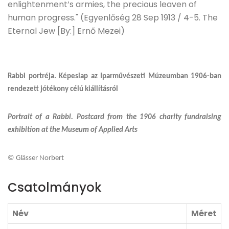
enlightenment’s armies, the precious leaven of
human progress." (Egyenlőség 28 Sep 1913 / 4-5. The
Eternal Jew [By:] Ernő Mezei)
Rabbi portréja. Képeslap az Iparművészeti Múzeumban 1906-ban
rendezett jótékony célú kiállításról
Portrait of a Rabbi. Postcard from the 1906 charity fundraising
exhibition at the Museum of Applied Arts
© Glässer Norbert
Csatolmányok
Név
Méret