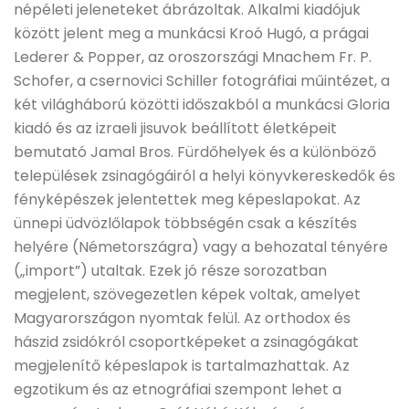
népéleti jeleneteket ábrázoltak. Alkalmi kiadójuk
között jelent meg a munkácsi Kroó Hugó, a prágai
Lederer & Popper, az oroszországi Mnachem Fr. P.
Schofer, a csernovici Schiller fotográfiai műintézet, a
két világháború közötti időszakból a munkácsi Gloria
kiadó és az izraeli jisuvok beállított életképeit
bemutató Jamal Bros. Fürdőhelyek és a különböző
települések zsinagógáiról a helyi könyvkereskedők és
fényképészek jelentettek meg képeslapokat. Az
ünnepi üdvözlőlapok többségén csak a készítés
helyére (Németországra) vagy a behozatal tényére
(„import”) utaltak. Ezek jó része sorozatban
megjelent, szövegezetlen képek voltak, amelyet
Magyarországon nyomtak felül. Az orthodox és
hászid zsidókról csoportképeket a zsinagógákat
megjelenítő képeslapok is tartalmazhattak. Az
egzotikum és az etnográfiai szempont lehet a