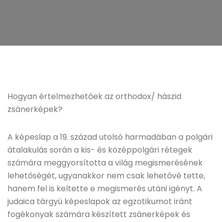
Hogyan értelmezhetőek az orthodox/ hászid
zsánerképek?
A képeslap a 19. század utolsó harmadában a polgári
átalakulás során a kis- és középpolgári rétegek
számára meggyorsította a világ megismerésének
lehetőségét, ugyanakkor nem csak lehetővé tette,
hanem fel is keltette e megismerés utáni igényt. A
judaica tárgyú képeslapok az egzotikumot iránt
fogékonyak számára készített zsánerképek és