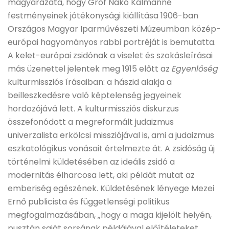
magyarázata, hogy Gróf Nákó Kálmánné
festményeinek jótékonysági kiállítása 1906-ban
Országos Magyar Iparművészeti Múzeumban közép-
európai hagyományos rabbi portréját is bemutatta.
A kelet-európai zsidónak a viselet és szokásleírásai
más üzenettel jelentek meg 1915 előtt az
Egyenlőség
kulturmissziós írásaiban: a hászid alakja a
beilleszkedésre való képtelenség jegyeinek
hordozójává lett. A kulturmissziós diskurzus
összefonódott a megreformált judaizmus
univerzalista erkölcsi missziójával is, ami a judaizmus
eszkatológikus vonásait értelmezte át. A zsidóság új
történelmi küldetésében az ideális zsidó a
modernitás élharcosa lett, aki példát mutat az
emberiség egészének. Küldetésének lényege Mezei
Ernő publicista és függetlenségi politikus
megfogalmazásában, „hogy a maga kijelölt helyén,
pusztán saját sorsának példájával előítéleteket