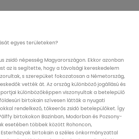
ását egyes területeken?
nuus zsidó népesség Magyarországon. Ekkor azonban
ást az is segítette, hogy a távolsági kereskedelem
zorultak, s szerepüket fokozatosan a Németország,
reskedők vették át. Az ország különböző jogállású és
oportjai különbözőképpen viszonyultak a betelepülő
öldesúri birtokain szívesen látták a nyugati
tokkal rendelkező, tőkeerős zsidó betelepülőket. Így
 a Pálffy birtokokon Bazinban, Modorban és Pozsony-
yak esetében többek között Rohoncon,
z Esterházyak birtokain a széles önkormányzattal