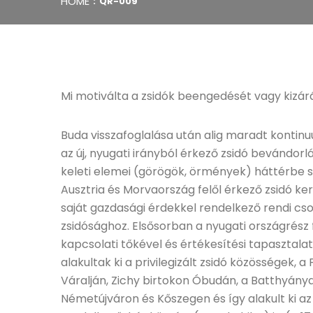
HOME
QR-009
Mi motiválta a zsidók beengedését vagy kizár
Buda visszafoglalása után alig maradt konti
az új, nyugati irányból érkező zsidó bevándorl
keleti elemei (görögök, örmények) háttérbe s
Ausztria és Morvaország felől érkező zsidó ke
saját gazdasági érdekkel rendelkező rendi cs
zsidósághoz. Elsősorban a nyugati országrész f
kapcsolati tőkével és értékesítési tapasztala
alakultak ki a privilegizált zsidó közösségek,
Váralján, Zichy birtokon Óbudán, a Batthyán
Németújváron és Kőszegen és így alakult ki a