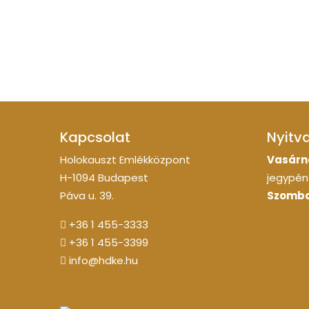
Kapcsolat
Nyitv
Holokauszt Emlékközpont
Vasárn
H-1094 Budapest
jegypénz
Páva u. 39.
Szomba
+36 1 455-3333
+36 1 455-3399
info@hdke.hu