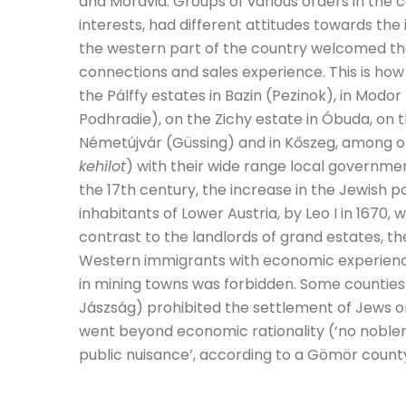
and Moravia. Groups of various orders in the 
interests, had different attitudes towards the 
the western part of the country welcomed the 
connections and sales experience. This is ho
the Pálffy estates in Bazin (Pezinok), in Modo
Podhradie), on the Zichy estate in Óbuda, on t
Németújvár (Güssing) and in Kőszeg, among oth
kehilot
) with their wide range local governme
the 17th century, the increase in the Jewish p
inhabitants of Lower Austria, by Leo I in 1670,
contrast to the landlords of grand estates, t
Western immigrants with economic experience.
in mining towns was forbidden. Some counties 
Jászság) prohibited the settlement of Jews on
went beyond economic rationality (‘no noblem
public nuisance’, according to a Gömör county