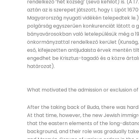
rendelkező ’hét község’ (seva kehilot) is. (A
aztán az is szerepet játszott, hogy I. Lipót 167
Magyarország nyugati vidékén telepedtek le.)
polgárság egyszerűen konkurenciát látott a g
bányavárosokban való letelepülésük még a 19.
önkormányzattal rendelkező kerület (Kunság, 
eső, kifejezetten antijudaista érvek mentén t
engedhet be Krisztus-tagadó és a közre árta
határozat).
What motivated the admission or exclusion of
After the taking back of Buda, there was hard
At that time, however, the new Jewish immigr
that the eastern elements of the long-distan
background, and their role was gradually tak