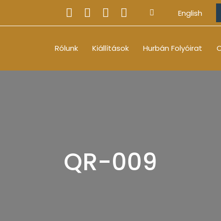
English
Rólunk
Kiállítások
Hurbán Folyóirat
O
QR-009