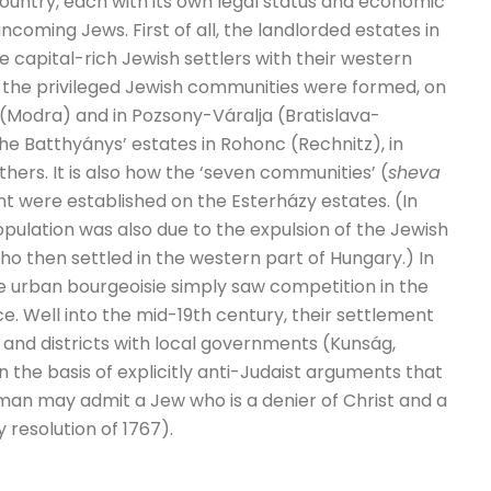
country, each with its own legal status and economic
incoming Jews. First of all, the landlorded estates in
capital-rich Jewish settlers with their western
w the privileged Jewish communities were formed, on
r (Modra) and in Pozsony-Váralja (Bratislava-
he Batthyánys’ estates in Rohonc (Rechnitz), in
ers. It is also how the ‘seven communities’ (
sheva
nt were established on the Esterházy estates. (In
opulation was also due to the expulsion of the Jewish
 who then settled in the western part of Hungary.) In
he urban bourgeoisie simply saw competition in the
 Well into the mid-19th century, their settlement
and districts with local governments (Kunság,
 the basis of explicitly anti-Judaist arguments that
an may admit a Jew who is a denier of Christ and a
 resolution of 1767).