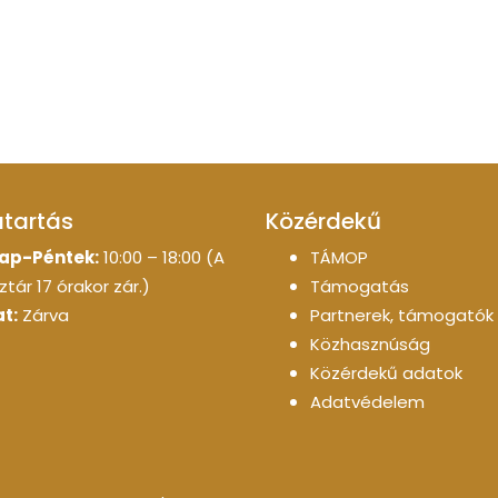
atartás
Közérdekű
ap-Péntek:
10:00 – 18:00 (A
TÁMOP
tár 17 órakor zár.)
Támogatás
t:
Zárva
Partnerek, támogatók
Közhasznúság
Közérdekű adatok
Adatvédelem