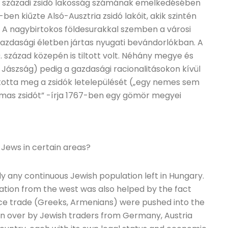
 17. századi zsidó lakosság számának emelkedésében
0-ben kiűzte Alsó-Ausztria zsidó lakóit, akik szintén
 A nagybirtokos földesurakkal szemben a városi
azdasági életben jártas nyugati bevándorlókban. A
 század közepén is tiltott volt. Néhány megye és
Jászság) pedig a gazdasági racionalitásokon kívül
iltotta meg a zsidók letelepülését („egy nemes sem
lmas zsidót” -írja 1767-ben egy gömör megyei
 Jews in certain areas?
ly any continuous Jewish population left in Hungary.
ation from the west was also helped by the fact
ce trade (Greeks, Armenians) were pushed into the
en over by Jewish traders from Germany, Austria