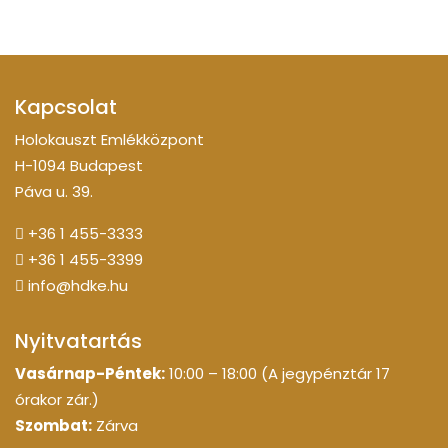
Kapcsolat
Holokauszt Emlékközpont
H-1094 Budapest
Páva u. 39.
+36 1 455-3333
+36 1 455-3399
info@hdke.hu
Nyitvatartás
Vasárnap-Péntek:
10:00 – 18:00 (A jegypénztár 17
órakor zár.)
Szombat:
Zárva