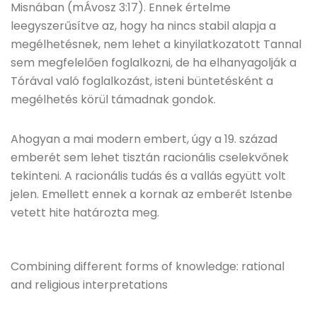
Misnában (mÁvosz 3:17). Ennek értelme
leegyszerűsítve az, hogy ha nincs stabil alapja a
megélhetésnek, nem lehet a kinyilatkozatott Tannal
sem megfelelően foglalkozni, de ha elhanyagolják a
Tórával való foglalkozást, isteni büntetésként a
megélhetés körül támadnak gondok.
Ahogyan a mai modern embert, úgy a 19. század
emberét sem lehet tisztán racionális cselekvőnek
tekinteni. A racionális tudás és a vallás együtt volt
jelen. Emellett ennek a kornak az emberét Istenbe
vetett hite határozta meg.
Combining different forms of knowledge: rational
and religious interpretations