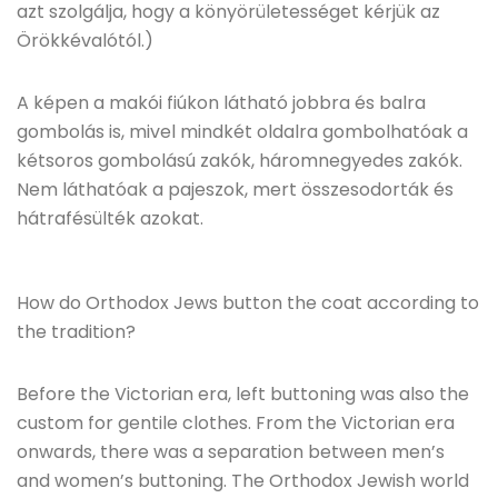
azt szolgálja, hogy a könyörületességet kérjük az
Örökkévalótól.)
A képen a makói fiúkon látható jobbra és balra
gombolás is, mivel mindkét oldalra gombolhatóak a
kétsoros gombolású zakók, háromnegyedes zakók.
Nem láthatóak a pajeszok, mert összesodorták és
hátrafésülték azokat.
How do Orthodox Jews button the coat according to
the tradition?
Before the Victorian era, left buttoning was also the
custom for gentile clothes. From the Victorian era
onwards, there was a separation between men’s
and women’s buttoning. The Orthodox Jewish world