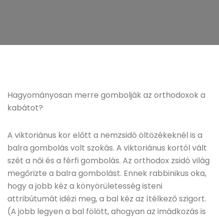
Hagyományosan merre gombolják az orthodoxok a
kabátot?
A viktoriánus kor előtt a nemzsidó öltözékeknél is a
balra gombolás volt szokás. A viktoriánus kortól vált
szét a női és a férfi gombolás. Az orthodox zsidó világ
megőrizte a balra gombolást. Ennek rabbinikus oka,
hogy a jobb kéz a könyörületesség isteni
attribútumát idézi meg, a bal kéz az ítélkező szigort.
(A jobb legyen a bal fölött, ahogyan az imádkozás is