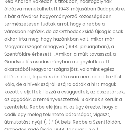
Reb Aharon Rokeach is titokban, hadifogolynak
álcázva menekülhetett 1943. májusában Budapestre,
s bár a főváros hagyományörző közösségében
természetesen tudtak arról, hogy a rebbe a
városban rejtőzik, de az Orthodox Zsidó Újság is csak
akkor írta meg, hogy hazánkban volt, mikor már
Magyarországot elhagyva (1944. januárjában), a
Szentföldre érkezett. „Amikor, a múlt tavasszal, a
Gondviselés csodás irányban megnyilatkozott
akaratából Magyarországra jött, valamint egész
ittléte alatt, lapunk szándékosan nem adott közlést
Róla, de a hívek szájról-szájra adták a hírt maguk
között s eljöttek Hozzá a csüggedtek, az összetörtek,
az aggódók, a reményvesztettek. S akinek sikerült a
szentéletü Rebbe elé járulni, az úgy érezte, hogy a
cadik egy meleg tekintete bátorságot, vigaszt,
útmutatást nyújt (…).” (A belzi Rebbe a Szentföldön,
Orthodox Zsidó Újság, 1944. február 1. 3.o.)