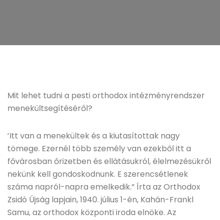
Mit lehet tudni a pesti orthodox intézményrendszer
menekültsegítéséről?
’Itt van a menekültek és a kiutasítottak nagy
tömege. Ezernél több személy van ezekből itt a
fővárosban őrizetben és ellátásukról, élelmezésükről
nekünk kell gondoskodnunk. E szerencsétlenek
száma napról-napra emelkedik.” Írta az Orthodox
Zsidó Újság lapjain, 1940. július 1-én, Kahán-Frankl
Samu, az orthodox központi iroda elnöke. Az