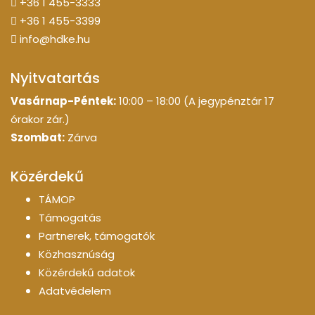
+36 1 455-3333
+36 1 455-3399
info@hdke.hu
Nyitvatartás
Vasárnap-Péntek:
10:00 – 18:00 (A jegypénztár 17
órakor zár.)
Szombat:
Zárva
Közérdekű
TÁMOP
Támogatás
Partnerek, támogatók
Közhasznúság
Közérdekű adatok
Adatvédelem