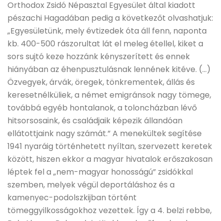
Orthodox Zsidó Népasztal Egyesület által kiadott
pészachi Hagadában pedig a következőt olvashatjuk:
„Egyesületünk, mely évtizedek óta áll fenn, naponta
kb. 400-500 rászorultat lát el meleg étellel, kiket a
sors sujtó keze hozzánk kényszerített és ennek
hiányában az éhenpusztulásnak lennének kitéve. (…)
Özvegyek, árvák, öregek, tönkrementek, állás és
keresetnélküliek, a német emigránsok nagy tömege,
továbbá egyéb hontalanok, a toloncházban lévő
hitsorsosaink, és családjaik képezik állandóan
ellátottjaink nagy számát.” A menekültek segítése
1941 nyaráig történhetett nyíltan, szervezett keretek
között, hiszen ekkor a magyar hivatalok erőszakosan
léptek fel a „nem-magyar honosságú” zsidókkal
szemben, melyek végül deportáláshoz és a
kamenyec-podolszkijban történt
tömeggyilkosságokhoz vezettek. Így a 4. belzi rebbe,