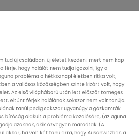
m tud új családban, új életet kezdeni, mert nem kap
 a férje, hogy halálát nem tudja igazolni, így a
aguna probléma a hétköznapi életben ritka volt,
kben a vallásos közösségben szinte kizárt volt, hogy
let. Az első világháború után lett először tömeges
tt, eltűnt férjek halálának sokszor nem volt tanúja.
lálának tanúi pedig sokszor ugyanúgy a gázkamrák
kus bíróság alakult a probléma kezelésére, (az aguna
gadja azoknak, akik özvegyen maradtak. (A
ul akkor, ha volt két tanú arra, hogy Auschwitzban a