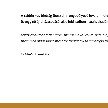
A rabbinikus bíróság (bész din) engedélyező levele, melybe
özvegy nő újraházasodásának e tekintetben rituális akadál
Letter of authorization from the rabbinical court (beth di
there is no ritual impediment for the widow to remarry in th
© MAOIH Levéltára