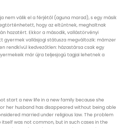
 nem válik el a férjétől (aguna marad), s egy másik
 megtörténhetett, hogy az eltűntnek, meghaltnak
án hazatért. Ekkor a második, vallástörvényi
t gyermek vallásjogi státusza megváltozik: mámzer
en rendkívül kedvezőtlen: házastársa csak egy
yermekeik már újra teljesjogú tagjai lehetnek a
t start a new life in a new family because she
or her husband has disappeared without being able
considered married under religious law. The problem
e itself was not common, but in such cases in the