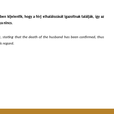
n kijelentik, hogy a férj elhalálozását igazoltnak találják, így az
ya nincs.
n), stating that the death of the husband has been confirmed, thus
is regard.