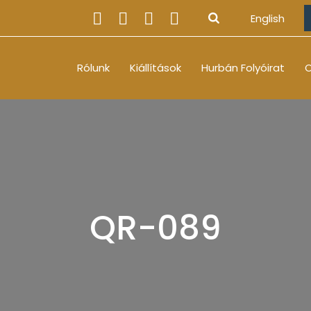
English
Rólunk
Kiállítások
Hurbán Folyóirat
O
QR-089