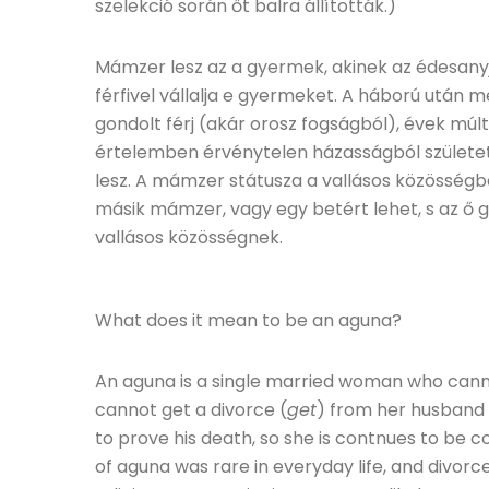
szelekció során őt balra állították.)
Mámzer lesz az a gyermek, akinek az édesanyja
férfivel vállalja e gyermeket. A háború után
gondolt férj (akár orosz fogságból), évek múlt
értelemben érvénytelen házasságból születet
lesz. A mámzer státusza a vallásos közösségb
másik mámzer, vagy egy betért lehet, s az ő g
vallásos közösségnek.
What does it mean to be an aguna?
An aguna is a single married woman who canno
cannot get a divorce (
get
) from her husband 
to prove his death, so she is contnues to be 
of aguna was rare in everyday life, and divorc