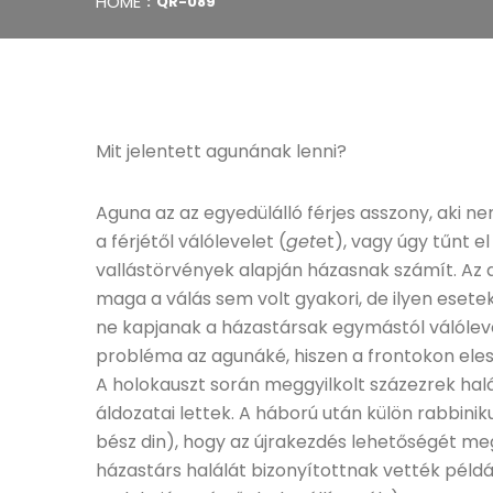
HOME
QR-089
Mit jelentett agunának lenni?
Aguna az az egyedülálló férjes asszony, aki ne
a férjétől válólevelet (
get
et), vagy úgy tűnt el
vallástörvények alapján házasnak számít. Az 
maga a válás sem volt gyakori, de ilyen esete
ne kapjanak a házastársak egymástól válóleve
probléma az agunáké, hiszen a frontokon elese
A holokauszt során meggyilkolt százezrek ha
áldozatai lettek. A háború után külön rabbini
bész din), hogy az újrakezdés lehetőségét me
házastárs halálát bizonyítottnak vették példá