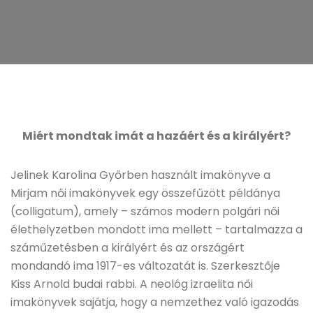
Miért mondtak imát a hazáért és a királyért?
Jelinek Karolina Győrben használt imakönyve a
Mirjam női imakönyvek egy összefűzött példánya
(colligatum), amely – számos modern polgári női
élethelyzetben mondott ima mellett – tartalmazza a
száműzetésben a királyért és az országért
mondandó ima 1917-es változatát is. Szerkesztője
Kiss Arnold budai rabbi. A neológ izraelita női
imakönyvek sajátja, hogy a nemzethez való igazodás