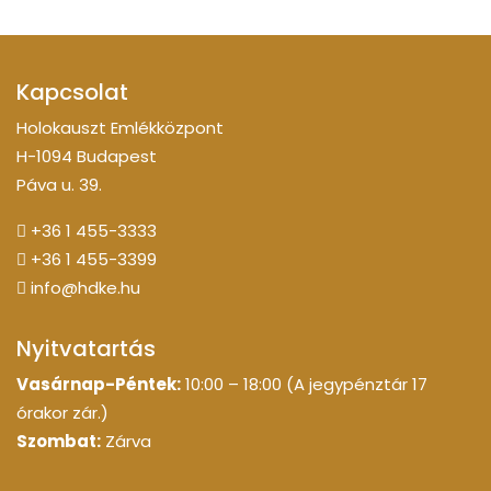
Kapcsolat
Holokauszt Emlékközpont
H-1094 Budapest
Páva u. 39.
+36 1 455-3333
+36 1 455-3399
info@hdke.hu
Nyitvatartás
Vasárnap-Péntek:
10:00 – 18:00 (A jegypénztár 17
órakor zár.)
Szombat:
Zárva