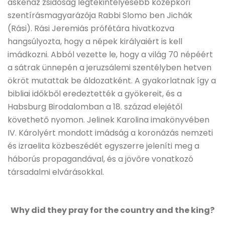
askenáz zsidóság legtekintélyesebb középkori
szentírásmagyarázója Rabbi Slomo ben Jichák
(Rási). Rási Jeremiás prófétára hivatkozva
hangsúlyozta, hogy a népek királyaiért is kell
imádkozni. Abból vezette le, hogy a világ 70 népéért
a sátrak ünnepén a jeruzsálemi szentélyben hetven
ökröt mutattak be áldozatként. A gyakorlatnak így a
bibliai időkből eredeztették a gyökereit, és a
Habsburg Birodalomban a 18. század elejétől
követhető nyomon. Jelinek Karolina imakönyvében
IV. Károlyért mondott imádság a koronázás nemzeti
és izraelita közbeszédét egyszerre jeleníti meg a
háborús propagandával, és a jövőre vonatkozó
társadalmi elvárásokkal.
Why did they pray for the country and the king?