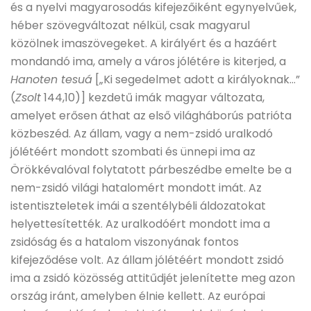
és a nyelvi magyarosodás kifejezőiként egynyelvűek,
héber szövegváltozat nélkül, csak magyarul
közölnek imaszövegeket. A királyért és a hazáért
mondandó ima, amely a város jólétére is kiterjed, a
Hanoten tesuá
[„Ki segedelmet adott a királyoknak…”
(
Zsolt
144,10)] kezdetű imák magyar változata,
amelyet erősen áthat az első világháborús patrióta
közbeszéd. Az állam, vagy a nem-zsidó uralkodó
jólétéért mondott szombati és ünnepi ima az
Örökkévalóval folytatott párbeszédbe emelte be a
nem-zsidó világi hatalomért mondott imát. Az
istentiszteletek imái a szentélybéli áldozatokat
helyettesítették. Az uralkodóért mondott ima a
zsidóság és a hatalom viszonyának fontos
kifejeződése volt. Az állam jólétéért mondott zsidó
ima a zsidó közösség attitűdjét jelenítette meg azon
ország iránt, amelyben élnie kellett. Az európai