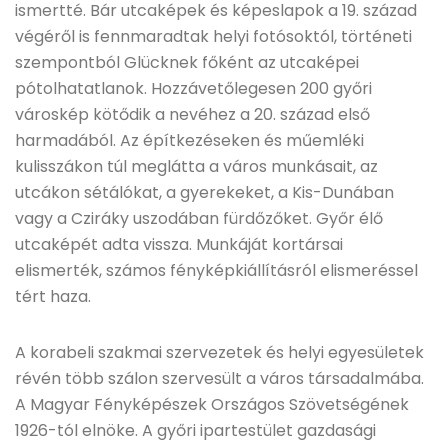
ismertté. Bár utcaképek és képeslapok a 19. század
végéről is fennmaradtak helyi fotósoktól, történeti
szempontból Glücknek főként az utcaképei
pótolhatatlanok. Hozzávetőlegesen 200 győri
városkép kötődik a nevéhez a 20. század első
harmadából. Az építkezéseken és műemléki
kulisszákon túl meglátta a város munkásait, az
utcákon sétálókat, a gyerekeket, a Kis-Dunában
vagy a Cziráky uszodában fürdőzőket. Győr élő
utcaképét adta vissza. Munkáját kortársai
elismerték, számos fényképkiállításról elismeréssel
tért haza.
A korabeli szakmai szervezetek és helyi egyesületek
révén több szálon szervesült a város társadalmába.
A Magyar Fényképészek Országos Szövetségének
1926-tól elnöke. A győri ipartestület gazdasági