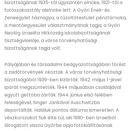
bizottságának 1935-től úgyszintén elnöke, 1921-től a
fotószakosztály alelnöke lett. A Győri Ének-és
Zeneegylet háznagya, a tűzoltótestület pénztárnoka,
a mentőegyesület választmányának tagja, a Győri
Neológ Izraelita Hitközség iskolabizottságának
tisztségviselője, a város törvényhatósági
bizottságának tagja volt.
Pályájában és társadalmi beágyazottságában törést
a zsidótörvények okoztak. A város törvényhatósági
bizottságából 1939-ben kizárták. 1942. május 1-jével
iparát megszüntették. 1944 májusában családjával
együtt gettóba zárták. 1944. június első felében
feleségével, Singer Jankával Auschwitzba
deportálták. Haláluk pontos dátuma ismeretlen. A
vészkorszakot fiuk élte túl, aki 1990-ben Izraelből
látogatott vissza Győrbe apja fotókiállításának