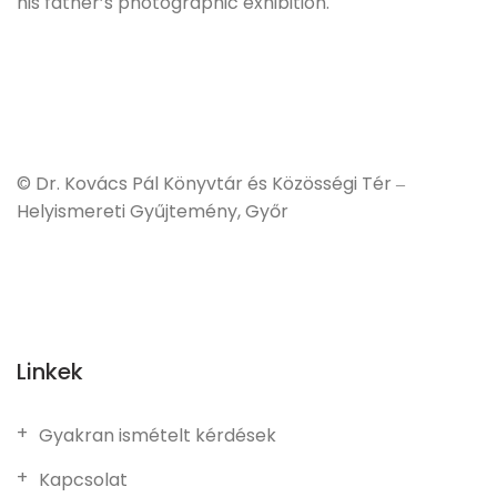
his father’s photographic exhibition.
© Dr. Kovács Pál Könyvtár és Közösségi Tér
–
Helyismereti Gyűjtemény, Győr
Linkek
Gyakran ismételt kérdések
Kapcsolat