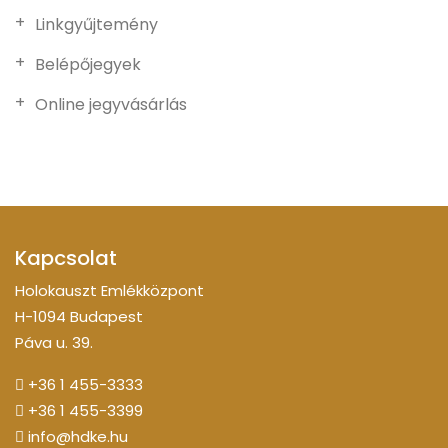
Linkgyűjtemény
Belépőjegyek
Online jegyvásárlás
Kapcsolat
Holokauszt Emlékközpont
H-1094 Budapest
Páva u. 39.
+36 1 455-3333
+36 1 455-3399
info@hdke.hu