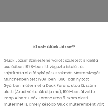
Ki volt Glück József?
Glück József Székesfehérvárott született izraelita
családban 1878-ban. Itt végezte iskoláit és
sajátította el a fényképész szakmát. Mestervizsgát
Münchenben tett 1909-ben. 1898-ban nyitott
Győrben műtermet a Deák Ferenc utca 13. szám
alatti (Aradi vértanúk útja ma), 1901-ben átvette
Papp Albert Deák Ferenc utca 5. szám alatti
műtermét is, amely később Glück műteremként vált