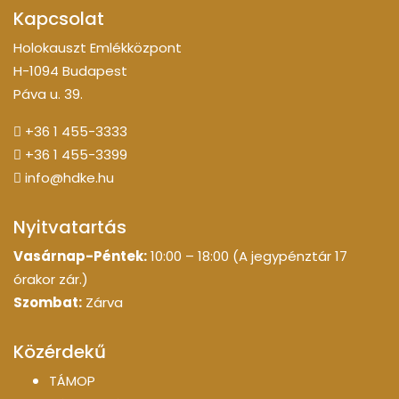
Kapcsolat
Holokauszt Emlékközpont
H-1094 Budapest
Páva u. 39.
+36 1 455-3333
+36 1 455-3399
info@hdke.hu
Nyitvatartás
Vasárnap-Péntek:
10:00 – 18:00 (A jegypénztár 17
órakor zár.)
Szombat:
Zárva
Közérdekű
TÁMOP