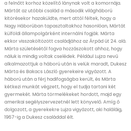
a felnőtt korhoz közelítő lánynak volt a komornája.
Mártát az utóbbi család a második világháború
kitörésekor hazaküldte, mert attól féltek, hogy a
Nagy Háborúban tapasztaltakhoz hasonlóan, Mártát
külföldi állampolgárként internálni fogják. Márta
ekkor visszaköltözött családjához az Árpád út 24. alá.
Márta születésétől fogva hozzászokott ahhoz, hogy
náluk is mindig voltak cselédek. Például Lujza nevű
alkalmazottjuk a háború után is velük maradt, Dukesz
Márta és Bakacs László gyerekeire vigyázott. A
háború után a férj hadifogságba került, és Márta
kétkezi munkát végzett, hogy el tudja tartani két
gyermekét. Márta törmelékeket hordott, majd egy
amerikai segélyszervezetnél lett könyvelő. Amíg ő
dolgozott, a gyerekekre Lujza vigyázott, aki haláláig,
1967-ig a Dukesz családdal élt.