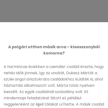
A polgári otthon másik arca – kisasszonyból
komorna?
A harmincas években a Laendler család érezte, hogy
nehéz idők jönnek, így az unokát, Dukesz Mártát a
szülei angol arisztokrata családokhoz küldték ki, ahol
háztartási alkalmazott volt. Márta több nyelven
beszélt. Az egyik családnál szobalány volt. Itt
mindennapi feladatokat látott el, például
reggelenként az éjjeli tálakat ürítette. A másik család