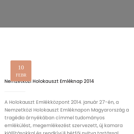
10
FEBR
Nemzetközi Holokauszt Emléknap 2014
A Holokauszt Emlékközpont 2014. január 27-én, a
Nemzetközi Holokauszt Emléknapon Magyarország a
tragédia árnyékában címmel tudományos
emlékülést, megemlékezést szervezett, új kamara
kiállításokkal és rendkívüli hétfői nyitva tartással