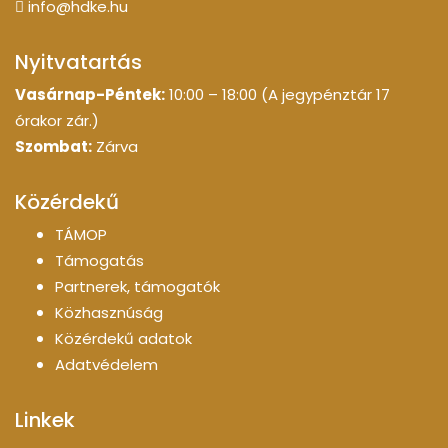
info@hdke.hu
Nyitvatartás
Vasárnap-Péntek:
10:00 – 18:00 (A jegypénztár 17
órakor zár.)
Szombat:
Zárva
Közérdekű
TÁMOP
Támogatás
Partnerek, támogatók
Közhasznúság
Közérdekű adatok
Adatvédelem
Linkek