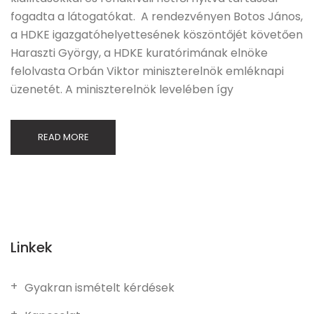
fogadta a látogatókat. A rendezvényen Botos János,
a HDKE igazgatóhelyettesének köszöntőjét követően
Haraszti György, a HDKE kuratórimának elnöke
felolvasta Orbán Viktor miniszterelnök emléknapi
üzenetét. A miniszterelnök levelében így
READ MORE
Linkek
Gyakran ismételt kérdések