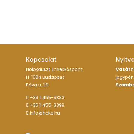
Kapcsolat
Nyitv
Holokauszt Emlékközpont
Vasárn
H-1094 Budapest
jegypénz
Páva u. 39.
Szomba
+36 1 455-3333
+36 1 455-3399
info@hdke.hu