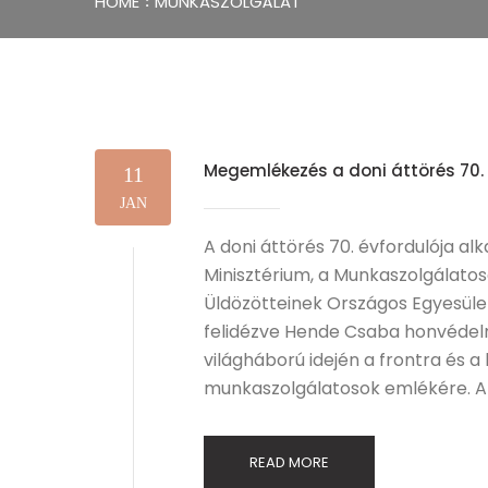
HOME
MUNKASZOLGÁLAT
Megemlékezés a doni áttörés 70.
11
JAN
A doni áttörés 70. évfordulója 
Minisztérium, a Munkaszolgálato
Üldözötteinek Országos Egyesül
felidézve Hende Csaba honvédelm
világháború idején a frontra és a
munkaszolgálatosok emlékére. 
READ MORE