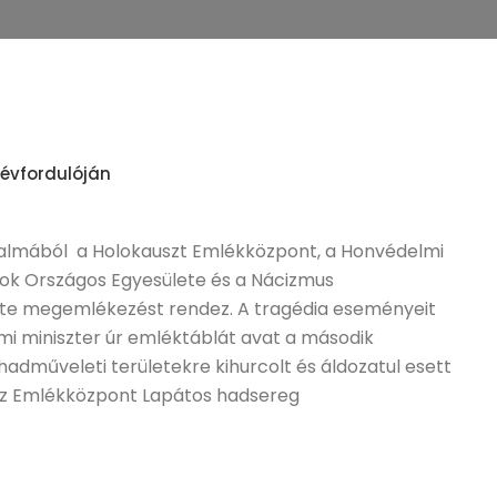
 évfordulóján
alkalmából a Holokauszt Emlékközpont, a Honvédelmi
sok Országos Egyesülete és a Nácizmus
ete megemlékezést rendez. A tragédia eseményeit
i miniszter úr emléktáblát avat a második
 hadműveleti területekre kihurcolt és áldozatul esett
Az Emlékközpont Lapátos hadsereg