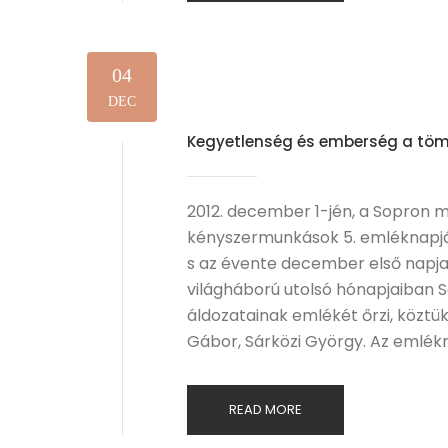
04
DEC
Kegyetlenség és emberség a tö
2012. december 1-jén, a Sopron m
kényszermunkások 5. emléknapját.
s az évente december első nap
világháború utolsó hónapjaiban 
áldozatainak emlékét őrzi, köztük
Gábor, Sárközi György. Az emlé
READ MORE