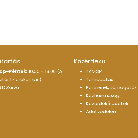
atartás
Közérdekű
ap-Péntek:
10:00 – 18:00 (A
TÁMOP
tár 17 órakor zár.)
Támogatás
t:
Zárva
Partnerek, támogatók
Közhasznúság
Közérdekű adatok
Adatvédelem