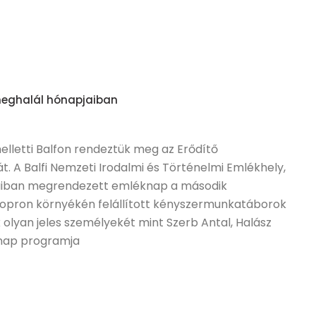
meghalál hónapjaiban
elletti Balfon rendeztük meg az Erődítő
 A Balfi Nemzeti Irodalmi és Történelmi Emlékhely,
jaiban megrendezett emléknap a második
Sopron környékén felállított kényszermunkatáborok
 olyan jeles személyekét mint Szerb Antal, Halász
knap programja