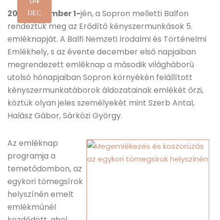
04
2012. december 1-
jén, a Sopron melletti Balfon
DEC
rendeztük meg az Erődítő kényszermunkások 5.
emléknapját. A Balfi Nemzeti Irodalmi és Történelmi
Emlékhely, s az évente december első napjaiban
megrendezett emléknap a második világháború
utolsó hónapjaiban Sopron környékén felállított
kényszermunkatáborok áldozatainak emlékét őrzi,
köztük olyan jeles személyekét mint Szerb Antal,
Halász Gábor, Sárközi György.
Az emléknap
programja a
temetődombon, az
egykori tömegsírok
helyszínén emelt
emlékműnél
kezdődött, ahol