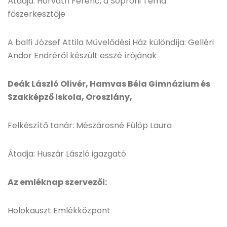
Átadja: Horváth Ferenc, a Soproni Téma
főszerkesztője
A balfi József Attila Művelődési Ház különdíja: Gelléri
Andor Endréről készült esszé írójának
Deák László Olivér, Hamvas Béla Gimnázium és
Szakképző Iskola, Oroszlány,
Felkészítő tanár: Mészárosné Fülöp Laura
Átadja: Huszár László igazgató
Az emléknap szervezői:
Holokauszt Emlékközpont