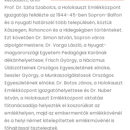
Prof. Dr. Szita Szabolcs, a Holokauszt Emlékközpont
igazgatója felidézte az 1944-45-ben Sopron-Balfon
és a nyugati határszél több településén, köztük
Kőszegen, Rohoncon és a Hidegségben történteket.
Ezt követően Dr. Simon István, Sopron város
alpolgármestere; Dr. Varga László, a Nyugat-
magyarországi Egyetem Pedagógiai Karának
dékánhelyettese; Frisch György, a Nácizmus
Üldözötteinek Országos Egyesületének elnöke,
Sessler György, a Munkaszolgálatosok Országos
Egyesületének elnöke; Dr. Botos János, a Holokauszt
Emlékközpont igazgatóhelyettese és Dr. Nuber
István, a Holokauszt Emlékközpont oktatási
főtanácsadója helyezték el koszorúikat az
emlékhelyen, majd az embermentők emlékkövénél
és a helyi német kitelepítettek emlékművénél is
főhajtással tisztelegtek.