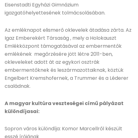
Eisenstadti Egyházi Gimnázium
igazgatóhelyettesének tolmácsolásában.
Az emléknapot elismerő oklevelek átadása zárta. Az
Igaz Emberekért Társaság , mely a Holokauszt
Emlékközpont támogatásával az embermentők
emlékének megőrzésére jött létre 2011-ben,
okleveleket adott át az egykori osztrák
embermentőknek és leszármazottaiknak, köztük
Engelbert Kremshofernek, a Trummer és a Léderer
családnak.
A magyar kultúra veszteségei című pályázat
különdíjasai:
Sopron város különdíja: Komor Marcellről készült
esszé írójának