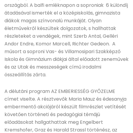
országból. A balfi emléknapon a soproniak 6 különdíj
átadásával ismerték el a középiskolás, gimnazista
diákok magas színvonalú munkáját. Olyan
életművekről készültek dolgozatok, s hallhattak
részleteket a vendégek, mint Szerb Antal, Gelléri
Andor Endre, Komor Marcell, Richter Gedeon. A
műsort a soproni Vas- és Villamosipari Szakképző
Iskola és Gimnázium diákjai által előadott zeneművek
és az Utak és messzeségek című irodalmi
összeállítás zárta.
A délutáni program AZ EMBERIESSÉG GYŐZELME
címet viselte. A résztvevők Maria Mauz és édesanyja
embermentő akciójáról készült filmrészlet vetítését
követően történeti és pedagógiai témájú
előadásokat hallgathattak meg Engelbert
Kremshofer, Graz és Harald Strassl történész, az