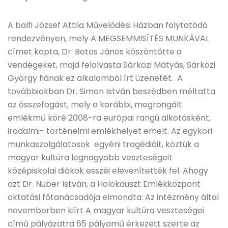
A balfi József Attila Művelődési Házban folytatódó
rendezvényen, mely A MEGSEMMISÍTÉS MUNKÁVAL
címet kapta, Dr. Botos János köszöntötte a
vendégeket, majd felolvasta Sárközi Mátyás, Sárközi
György fiának ez alkalomból írt üzenetét. A
továbbiakban Dr. Simon István beszédben méltatta
az összefogást, mely a korábbi, megrongált
emlékmű köré 2008-ra európai rangú alkotásként,
irodalmi- történelmi emlékhelyet emelt. Az egykori
munkaszolgálatosok egyéni tragédiáit, köztük a
magyar kultúra legnagyobb veszteségeit
középiskolai diákok esszéi elevenítették fel. Ahogy
azt Dr. Nuber István, a Holokauszt Emlékközpont
oktatási főtanácsadója elmondta: Az intézmény által
novemberben kiírt A magyar kultúra veszteségei
című pályázatra 65 pályamű érkezett szerte az