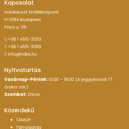
Kapcsolat
Holokauszt Emlékközpont
H-1094 Budapest
Páva u. 39.
+36 1 455-3333
+36 1 455-3399
info@hdke.hu
Nyitvatartás
Vasárnap-Péntek:
10:00 – 18:00 (A jegypénztár 17
órakor zár.)
Szombat:
Zárva
Közérdekű
TÁMOP
Támogatás