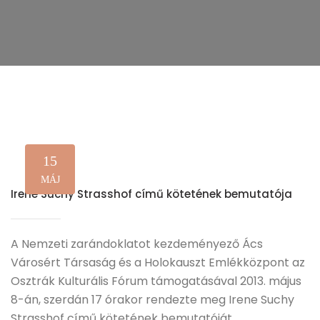
15
MÁJ
Irene Suchy Strasshof című kötetének bemutatója
A Nemzeti zarándoklatot kezdeményező Ács
Városért Társaság és a Holokauszt Emlékközpont az
Osztrák Kulturális Fórum támogatásával 2013. május
8-án, szerdán 17 órakor rendezte meg Irene Suchy
Strasshof című kötetének bemutatóját.