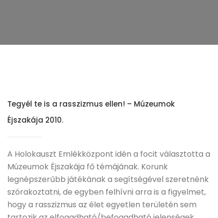
Tegyél te is a rasszizmus ellen! – Múzeumok
Éjszakája 2010.
A Holokauszt Emlékközpont idén a focit választotta a
Múzeumok Éjszakája fő témájának. Korunk
legnépszerűbb játékának a segítségével szeretnénk
szórakoztatni, de egyben felhívni arra is a figyelmet,
hogy a rasszizmus az élet egyetlen területén sem
tartozik az elfogadható/befogadható jelenségek