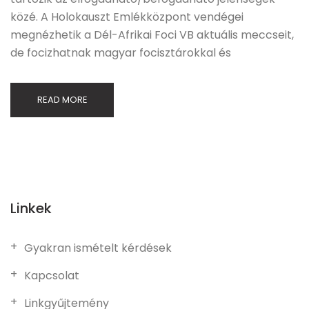
közé. A Holokauszt Emlékközpont vendégei
megnézhetik a Dél-Afrikai Foci VB aktuális meccseit,
de focizhatnak magyar focisztárokkal és
READ MORE
Linkek
Gyakran ismételt kérdések
Kapcsolat
Linkgyűjtemény