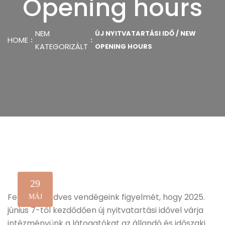
Opening hours
NEM
ÚJ NYITVATARTÁSI IDŐ / NEW
HOME
KATEGORIZÁLT
OPENING HOURS
29
Felhívjuk kedves vendégeink figyelmét, hogy 2025.
MÁJ
június 7-től kezdődően új nyitvatartási idővel várja
intézményünk a látogatókat az állandó és időszaki