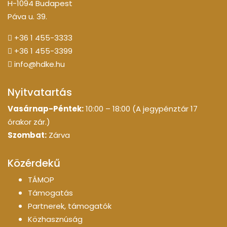
H-1094 Budapest
Páva u. 39.
+36 1 455-3333
+36 1 455-3399
info@hdke.hu
Nyitvatartás
Vasárnap-Péntek:
10:00 – 18:00 (A jegypénztár 17
órakor zár.)
Szombat:
Zárva
Közérdekű
TÁMOP
Támogatás
Partnerek, támogatók
Közhasznúság