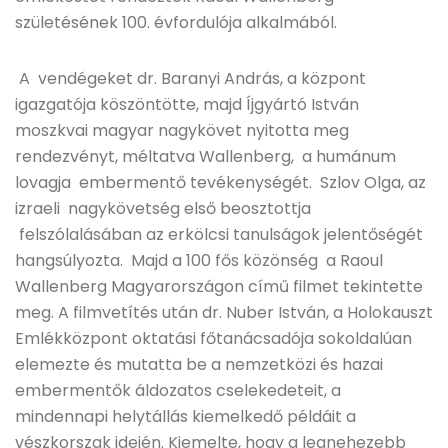
születésének 100. évfordulója alkalmából.
A vendégeket dr. Baranyi András, a központ
igazgatója köszöntötte, majd Íjgyártó István
moszkvai magyar nagykövet nyitotta meg
rendezvényt, méltatva Wallenberg, a humánum
lovagja embermentő tevékenységét. Szlov Olga, az
izraeli nagykövetség első beosztottja
felszólalásában az erkölcsi tanulságok jelentőségét
hangsúlyozta. Majd a 100 fős közönség a Raoul
Wallenberg Magyarországon című filmet tekintette
meg. A filmvetítés után dr. Nuber István, a Holokauszt
Emlékközpont oktatási főtanácsadója sokoldalúan
elemezte és mutatta be a nemzetközi és hazai
embermentők áldozatos cselekedeteit, a
mindennapi helytállás kiemelkedő példáit a
vészkorszak idején. Kiemelte, hogy a legnehezebb