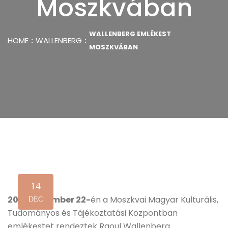
Moszkvában
WALLENBERG EMLÉKEST
HOME
WALLENBERG
MOSZKVÁBAN
14
2012. november 22-
én a Moszkvai Magyar Kulturális,
DEC
Tudományos és Tájékoztatási Központban
emlékestet rendeztek Raoul Wallenberg