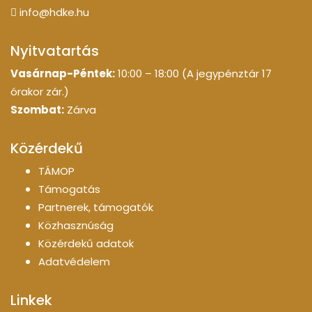
info@hdke.hu
Nyitvatartás
Vasárnap-Péntek:
10:00 – 18:00 (A jegypénztár 17
órakor zár.)
Szombat:
Zárva
Közérdekű
TÁMOP
Támogatás
Partnerek, támogatók
Közhasznúság
Közérdekű adatok
Adatvédelem
Linkek