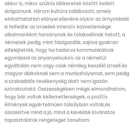
akkor is, mikor szűkös időkeretek között kellett
dolgoznunk. Három kultúra találkozott, amely
elvitathatatlan előnyei ellenére olykor az árnyoldalát
is felfedte: az izraeliek intenzív közvetlensége
alkalmanként harsánynak és tolakodónak hatott, a
németek pedig, mint házigazdák, sajnos gyakran
elfelejtették, hogy ha hadarva kommunikálnak
egymással az anyanyelvükön, az a németül
egyáltalán nem vagy csak némileg beszélő izraeli és
magyar diákoknak sem a munkafolyamat, sem pedig
a szabadidős tevékenység alatt nem igazán
szórakoztató. Összességében mégis elmondhatom,
hogy bár voltak kellemetlenségek, a pozítív
élmények egyértelműen túlsúlyban voltak,és
összesítve mind a jó, mind a kevésbé kívánatos
tapasztalatok rengeteget tanultam.