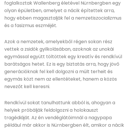
foglalkoztak Wallenberg életével Nürnbergben egy
olyan épületben, amelyet a nácik építettek arra,
hogy ebben magasztalják fel a nemzetiszocializmus
és a fasizmus eszméjét.
Azok a nemzetek, amelyekből régen sokan rész
vettek a zsidók gyilkolásában, azoknak az unokái
egymással együtt töltöttek egy kreatív és rendkívül
barátságos hetet. Ez is egy biztatás arra, hogy jövő
generációknak fel kell dolgozni a múlt terheit és
egymás közt nem az ellentéteket, hanem a közös
nevezőt kell keresni.
Rendkívül sokat tanulhattunk abból is, ahogyan a
helyiek próbálják feldolgozni a holokauszt
tragédiáját. Az én vendéglátóimnál a nagypapa
például már akkor is Nürnbergben élt, amikor a nácik