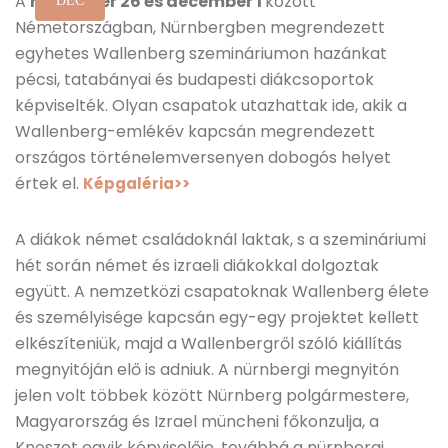
A
november 26 és december 1
között
DEC
Németországban, Nürnbergben megrendezett
egyhetes Wallenberg szemináriumon hazánkat
pécsi, tatabányai és budapesti diákcsoportok
képviselték. Olyan csapatok utazhattak ide, akik a
Wallenberg-emlékév kapcsán megrendezett
országos történelemversenyen dobogós helyet
értek el.
Képgaléria>>
A diákok német családoknál laktak, s a szemináriumi
hét során német és izraeli diákokkal dolgoztak
együtt. A nemzetközi csapatoknak Wallenberg élete
és személyisége kapcsán egy-egy projektet kellett
elkészíteniük, majd a Wallenbergről szóló kiállítás
megnyitóján elő is adniuk. A nürnbergi megnyitón
jelen volt többek között Nürnberg polgármestere,
Magyarország és Izrael müncheni főkonzulja, a
Kneszet egyik képviselője, továbbá a nürnbergi