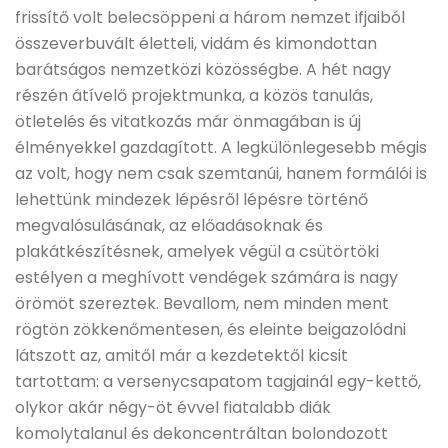
frissítő volt belecsöppeni a három nemzet ifjaiból
összeverbuvált életteli, vidám és kimondottan
barátságos nemzetközi közösségbe. A hét nagy
részén átívelő projektmunka, a közös tanulás,
ötletelés és vitatkozás már önmagában is új
élményekkel gazdagított. A legkülönlegesebb mégis
az volt, hogy nem csak szemtanúi, hanem formálói is
lehettünk mindezek lépésről lépésre történő
megvalósulásának, az előadásoknak és
plakátkészítésnek, amelyek végül a csütörtöki
estélyen a meghívott vendégek számára is nagy
örömöt szereztek. Bevallom, nem minden ment
rögtön zökkenőmentesen, és eleinte beigazolódni
látszott az, amitől már a kezdetektől kicsit
tartottam: a versenycsapatom tagjainál egy-kettő,
olykor akár négy-öt évvel fiatalabb diák
komolytalanul és dekoncentráltan bolondozott