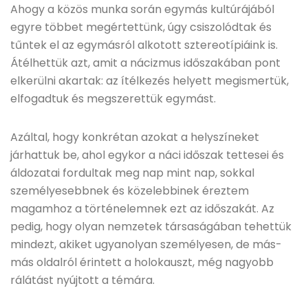
Ahogy a közös munka során egymás kultúrájából
egyre többet megértettünk, úgy csiszolódtak és
tűntek el az egymásról alkotott sztereotípiáink is.
Átélhettük azt, amit a nácizmus időszakában pont
elkerülni akartak: az ítélkezés helyett megismertük,
elfogadtuk és megszerettük egymást.
Azáltal, hogy konkrétan azokat a helyszíneket
járhattuk be, ahol egykor a náci időszak tettesei és
áldozatai fordultak meg nap mint nap, sokkal
személyesebbnek és közelebbinek éreztem
magamhoz a történelemnek ezt az időszakát. Az
pedig, hogy olyan nemzetek társaságában tehettük
mindezt, akiket ugyanolyan személyesen, de más-
más oldalról érintett a holokauszt, még nagyobb
rálátást nyújtott a témára.