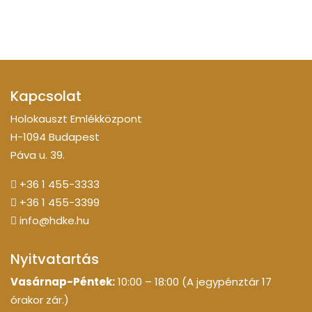
Kapcsolat
Holokauszt Emlékközpont
H-1094 Budapest
Páva u. 39.
+36 1 455-3333
+36 1 455-3399
info@hdke.hu
Nyitvatartás
Vasárnap-Péntek:
10:00 – 18:00 (A jegypénztár 17
órakor zár.)