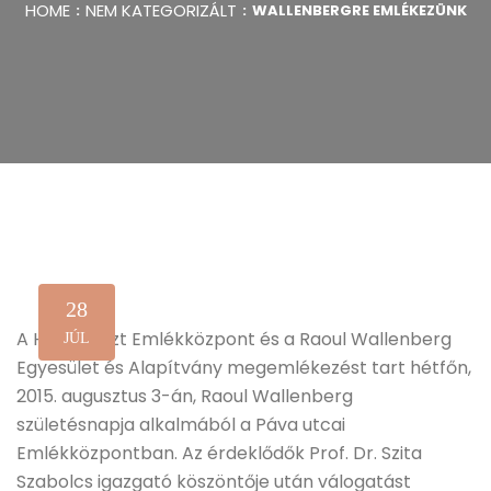
HOME
NEM KATEGORIZÁLT
WALLENBERGRE EMLÉKEZÜNK
28
A Holokauszt Emlékközpont és a Raoul Wallenberg
JÚL
Egyesület és Alapítvány megemlékezést tart hétfőn,
2015. augusztus 3-án, Raoul Wallenberg
születésnapja alkalmából a Páva utcai
Emlékközpontban. Az érdeklődők Prof. Dr. Szita
Szabolcs igazgató köszöntője után válogatást