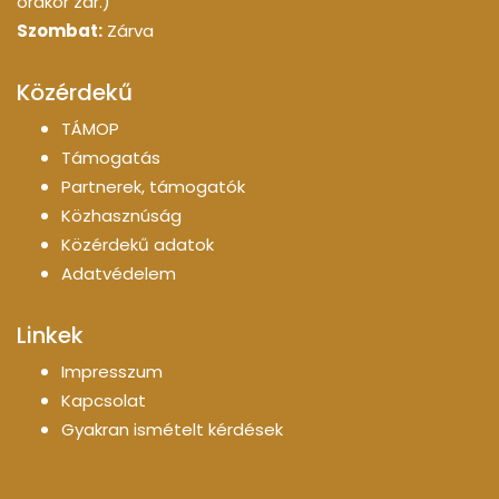
órakor zár.)
Szombat:
Zárva
Közérdekű
TÁMOP
Támogatás
Partnerek, támogatók
Közhasznúság
Közérdekű adatok
Adatvédelem
Linkek
Impresszum
Kapcsolat
Gyakran ismételt kérdések