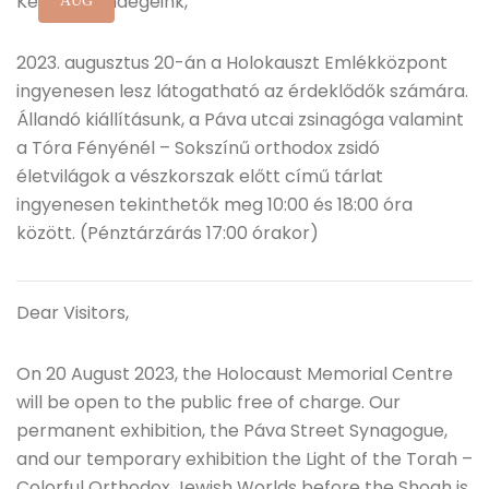
Kedves Vendégeink,
AUG
2023. augusztus 20-án a Holokauszt Emlékközpont
ingyenesen lesz látogatható az érdeklődők számára.
Állandó kiállításunk, a Páva utcai zsinagóga valamint
a Tóra Fényénél – Sokszínű orthodox zsidó
életvilágok a vészkorszak előtt című tárlat
ingyenesen tekinthetők meg 10:00 és 18:00 óra
között. (Pénztárzárás 17:00 órakor)
Dear Visitors,
On 20 August 2023, the Holocaust Memorial Centre
will be open to the public free of charge. Our
permanent exhibition, the Páva Street Synagogue,
and our temporary exhibition the Light of the Torah –
Colorful Orthodox Jewish Worlds before the Shoah is