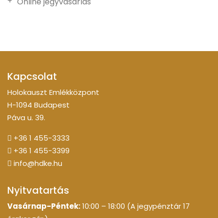
Online jegyvásárlás
Kapcsolat
Holokauszt Emlékközpont
H-1094 Budapest
Páva u. 39.
+36 1 455-3333
+36 1 455-3399
info@hdke.hu
Nyitvatartás
Vasárnap-Péntek:
10:00 – 18:00 (A jegypénztár 17