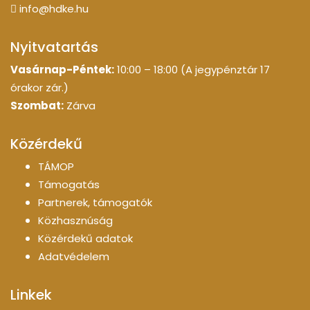
info@hdke.hu
Nyitvatartás
Vasárnap-Péntek:
10:00 – 18:00 (A jegypénztár 17
órakor zár.)
Szombat:
Zárva
Közérdekű
TÁMOP
Támogatás
Partnerek, támogatók
Közhasznúság
Közérdekű adatok
Adatvédelem
Linkek