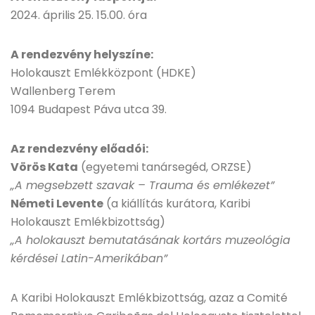
2024. április 25. 15.00. óra
A rendezvény helyszíne:
Holokauszt Emlékközpont (HDKE)
Wallenberg Terem
1094 Budapest Páva utca 39.
Az rendezvény előadói:
Vörös Kata
(egyetemi tanársegéd, ORZSE)
„A megsebzett szavak – Trauma és emlékezet”
Németi Levente
(a kiállítás kurátora, Karibi
Holokauszt Emlékbizottság)
„A holokauszt bemutatásának kortárs muzeológia
kérdései Latin-Amerikában”
A Karibi Holokauszt Emlékbizottság, azaz a Comité