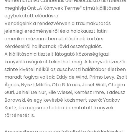
Rememorativo Caribeñas del Holocausto tisztelettel
meghívja Önt „A Könyvek Terme” című kiállítással
egybekötött előadásra.
Vendégeink a rendezvényen a traumakutatás
jelenlegi eredményeiről és a holokauszt latin-
amerikai múzeumi bemutatásának kortárs
kérdéseiről hallhatnak rövid összefoglalót.
A kiállításon a tisztelt látogató közönség igazi
könyvritkaságokat tekinthet meg. A könyvek szerzői
szinte kivétel nélkül az auschwitzi haláltábor életben
maradt foglyai voltak: Eddy de Wind, Primo Levy, Zsolt
Ágnes, Nyiszli Miklós, Ota B. Kraus, Josef Wulf, Chajjim
Guri, Jehiel De Nur, Elie Wiesel, Kertész Imre, Tadeusz
Borowski, és egy kevésbé közismert szerő: Yaakov
Kurtz, és megismerhetik a bemutatott könyvek
történetét is.
Amennyiben a program felkeltette érdeklődésüket,