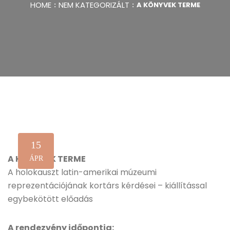
HOME
NEM KATEGORIZÁLT
A KÖNYVEK TERME
15
A KÖNYVEK TERME
ÁPR
A holokauszt latin-amerikai múzeumi
reprezentációjának kortárs kérdései – kiállítással
egybekötött előadás
A rendezvény időpontja: